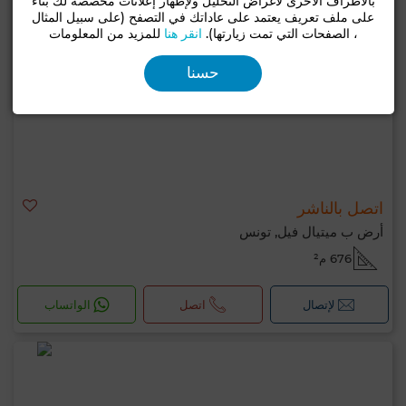
بالأطراف الأخرى لأغراض التحليل ولإظهار إعلانات مخصصة لك بناءً
على ملف تعريف يعتمد على عاداتك في التصفح (على سبيل المثال
، الصفحات التي تمت زيارتها).
انقر هنا
للمزيد من المعلومات
حسنا
اتصل بالناشر
أرض ب ميتيال فيل, تونس
676 م²
لإتصال
اتصل
الواتساب