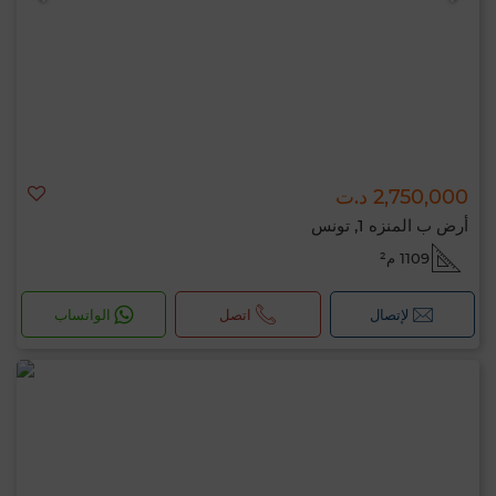
2,750,000 د.ت
أرض ب المنزه 1, تونس
1109 م²
لإتصال
اتصل
الواتساب