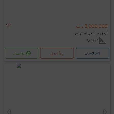
3,000,000 د.ت
أرض ب العوينة, تونس
1884 م²
لإتصال
اتصل
الواتساب