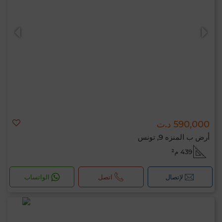
590,000 د.ت
أرض ب المنزه 9, تونس
439 م²
لإتصال
اتصل
الواتساب