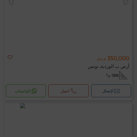
350,000 د.ت
أرض ب الوردية, تونس
388 م²
لإتصال
اتصل
الواتساب