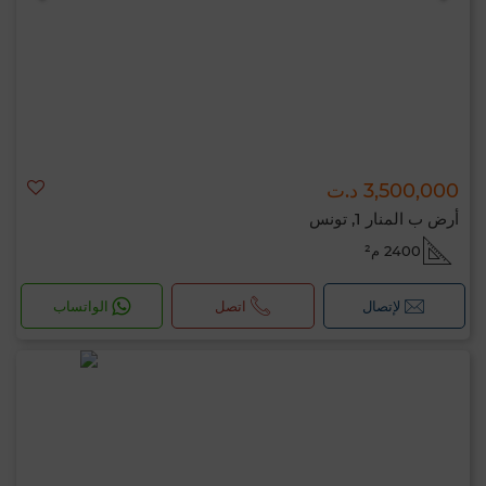
3,500,000 د.ت
أرض ب المنار 1, تونس
2400 م²
لإتصال
اتصل
الواتساب