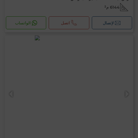
6144 م²
لإتصال
اتصل
الواتساب