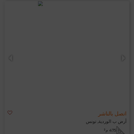
اتصل بالناشر
أرض ب الوردية, تونس
475 م²