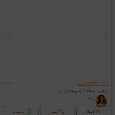
2,350,000 د.ت
أرض ب ضفاف البحيرة 1, تونس
542 م²
لإتصال
اتصل
الواتساب