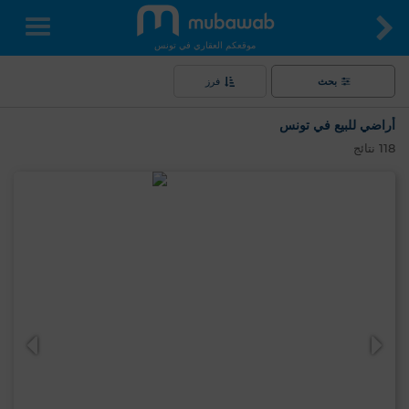
موقعكم العقاري في تونس
بحث
فرز
أراضي للبيع في تونس
118
نتائج