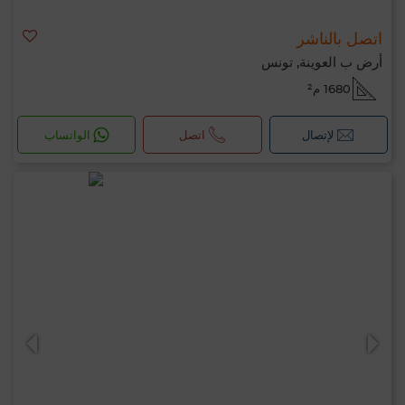
اتصل بالناشر
أرض ب العوينة, تونس
1680 م²
لإتصال
اتصل
الواتساب
مرحبًا، أنا MIA. ما المعيار الذي ترغب في تطبيقه
الآن؟