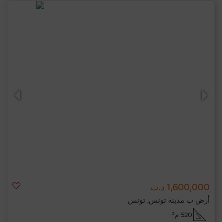
1,600,000 د.ت
أرض ب مدينة تونس, تونس
520 م²