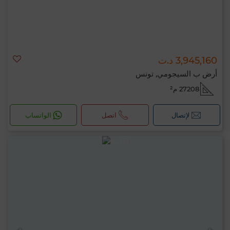
3,945,160 د.ت
أرض ب السيجومي, تونس
27208 م²
لإتصال
اتصل
الواتساب