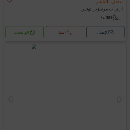
اتصل بالناشر
أرض ب مونبلزير, تونس
389 م²
لإتصال
اتصل
الواتساب