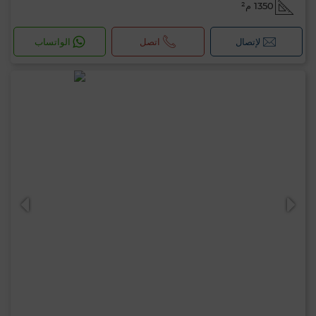
1350 م²
لإتصال
اتصل
الواتساب