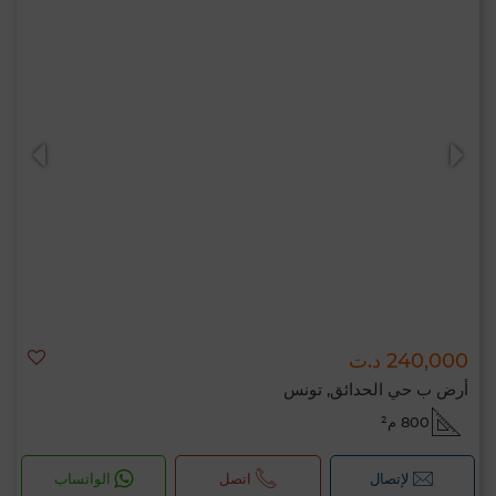
240,000 د.ت
أرض ب حي الحدائق, تونس
800 م²
لإتصال
اتصل
الواتساب