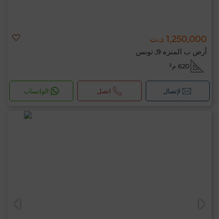
1,250,000 د.ت
أرض ب المنزه 9, تونس
620 م²
لإتصال
اتصل
الواتساب