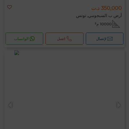
350,000 د.ت
أرض ب السيجومي, تونس
10000 م²
لإتصال
اتصل
الواتساب