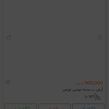
900,000 د.ت
أرض ب مدينة تونس, تونس
307 م²
لإتصال
اتصل
الواتساب