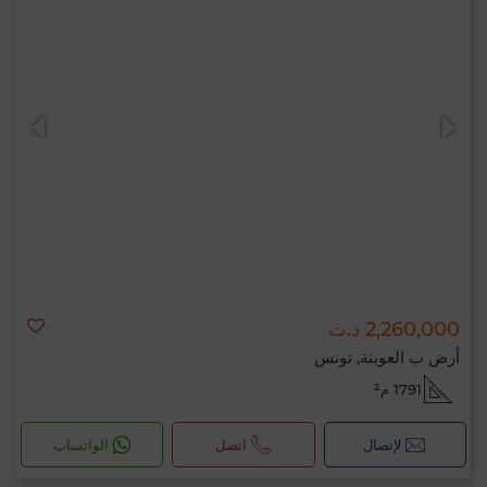
2,260,000 د.ت
أرض ب العوينة, تونس
1791 م²
لإتصال
اتصل
الواتساب