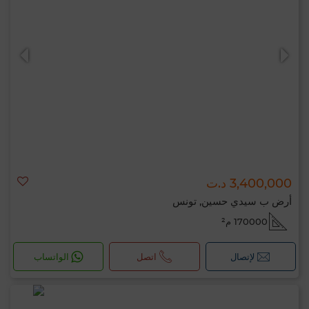
3,400,000 د.ت
أرض ب سيدي حسين, تونس
170000 م²
لإتصال
اتصل
الواتساب