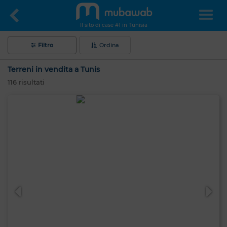
Il sito di case #1 in Tunisia
Filtro
Ordina
Terreni in vendita a Tunis
116
risultati