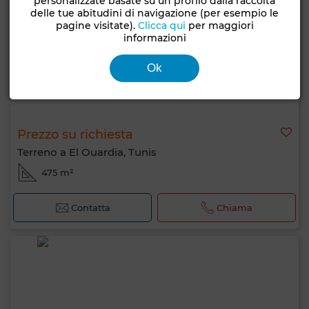
personalizzate basate su un profilo dalla raccolta
delle tue abitudini di navigazione (per esempio le
pagine visitate).
Clicca qui
per maggiori
informazioni
Ok
Prezzo su richiesta
Terreno a El Ouardia, Tunis
475 m²
Contatta
Chiama