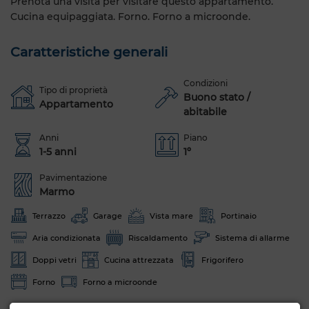
Prenota una visita per visitare questo appartamento.
Cucina equipaggiata. Forno. Forno a microonde.
Caratteristiche generali
Condizioni
Tipo di proprietà
Buono stato /
Appartamento
abitabile
Anni
Piano
1-5 anni
1º
Pavimentazione
Marmo
Terrazzo
Garage
Vista mare
Portinaio
Aria condizionata
Riscaldamento
Sistema di allarme
Doppi vetri
Cucina attrezzata
Frigorifero
Forno
Forno a microonde