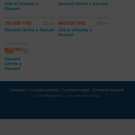
Cité el Ghazela a
Raoued Centre a Raoued
Raoued
750.000 TND
660.000 TND
312 m²
200 m²
Raoued Centre a Raoued
Cité el Ghazela a
Raoued
800.000
200
TND
m²
Raoued
Centre a
Raoued
Contattaci
La nostra azienda
Condizioni legali
Domande frequenti
© 2026 Mubawab SL. Tutti i diritti sono riservati.