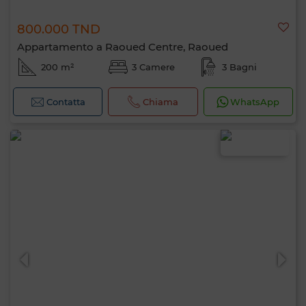
800.000 TND
Appartamento a Raoued Centre, Raoued
200 m²
3 Camere
3 Bagni
Contatta
Chiama
WhatsApp
Ciao, sono MIA. Quale criterio vuoi
applicare ora?