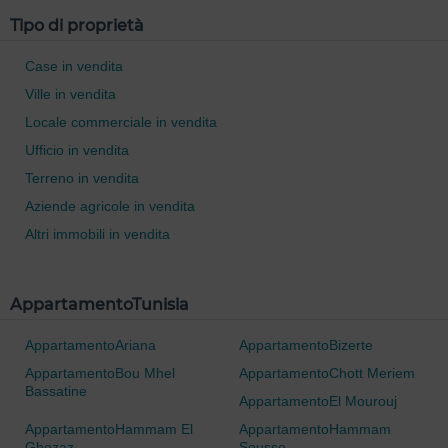
Tipo di proprietà
Case in vendita
Ville in vendita
Locale commerciale in vendita
0 / 500
Ufficio in vendita
Terreno in vendita
Aziende agricole in vendita
Altri immobili in vendita
AppartamentoTunisia
AppartamentoAriana
AppartamentoBizerte
AppartamentoBou Mhel
AppartamentoChott Meriem
Bassatine
AppartamentoEl Mourouj
AppartamentoHammam El
AppartamentoHammam
Ghezaz
Sousse