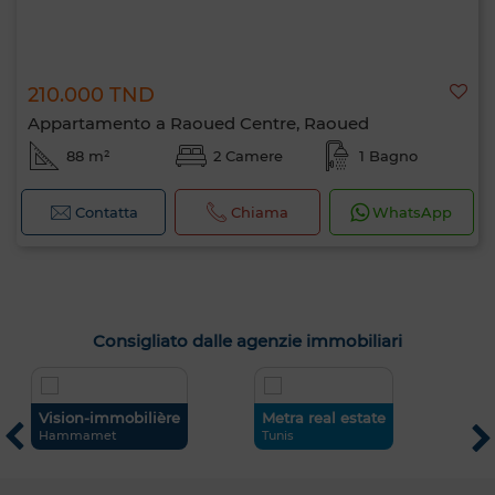
210.000 TND
Appartamento a Raoued Centre, Raoued
88 m²
2 Camere
1 Bagno
Contatta
Chiama
WhatsApp
Consigliato dalle agenzie immobiliari
Vision-immobilière
Metra real estate
J
Hammamet
Tunis
A