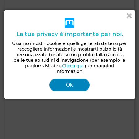
La tua privacy è importante per noi.
Usiamo i nostri cookie e quelli generati da terzi per
590.000 TND
raccogliere informazioni e mostrarti pubblicità
personalizzate basate su un profilo dalla raccolta
Appartamento a Raoued Centre, Raoued
delle tue abitudini di navigazione (per esempio le
pagine visitate).
Clicca qui
per maggiori
154 m²
2 Camere
2 Bagni
informazioni
Contatta
Chiama
WhatsApp
Ok