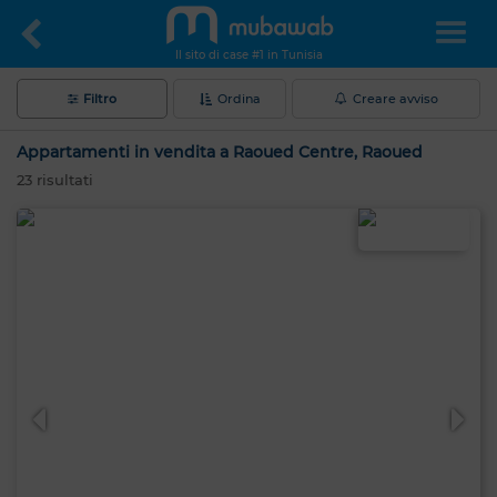
Il sito di case #1 in Tunisia
Filtro
Ordina
Creare avviso
Appartamenti in vendita a Raoued Centre, Raoued
23
risultati