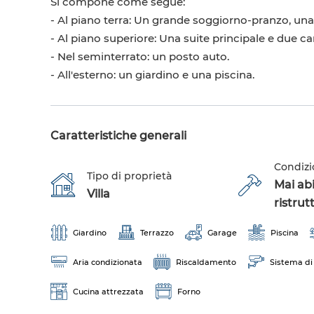
Si compone come segue:
- Al piano terra: Un grande soggiorno-pranzo, una 
- Al piano superiore: Una suite principale e due 
- Nel seminterrato: un posto auto.
- All'esterno: un giardino e una piscina.
Caratteristiche generali
Condizi
Tipo di proprietà
Mai abi
Villa
ristrut
Giardino
Terrazzo
Garage
Piscina
Aria condizionata
Riscaldamento
Sistema di
Cucina attrezzata
Forno