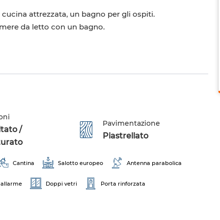
cucina attrezzata, un bagno per gli ospiti.
camere da letto con un bagno.
oni
Pavimentazione
tato /
Piastrellato
turato
Cantina
Salotto europeo
Antenna parabolica
 allarme
Doppi vetri
Porta rinforzata