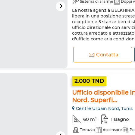
Sistema di allarme
Doppi v
La nostra agenzia BELKHIRIA 
libera in una posizione strat
reception e 5 stanze ben dist
ufficio direzionale con serviz
cottura arredato e attrezzato
d'ufficio come aria condiziona
Contatta
2.000 TND
Ufficio disponibile i
Nord. Superfi...
Centre Urbain Nord, Tunis
60 m²
1 Bagno
Terrazzo
Ascensore
Po