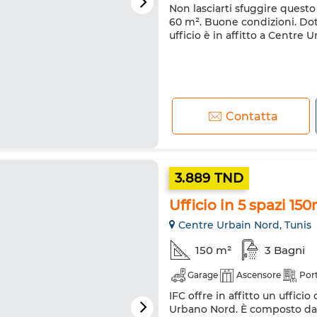
Non lasciarti sfuggire questo 
60 m². Buone condizioni. Dot
ufficio è in affitto a Centre 
Contatta
3.889 TND
Ufficio in 5 spazi 1
Centre Urbain Nord, Tunis
150 m²
3 Bagni
Garage
Ascensore
Port
IFC offre in affitto un ufficio
Urbano Nord. È composto da u