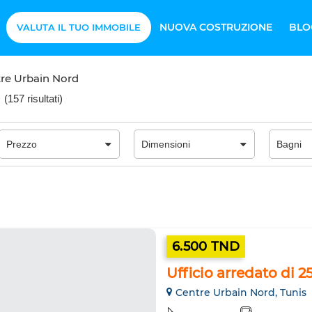
NUOVA COSTRUZIONE
BLO
VALUTA IL TUO IMMOBILE
re Urbain Nord
(
157 risultati
)
6.500 TND
Ufficio arredato di 
Centre Urbain Nord, Tunis