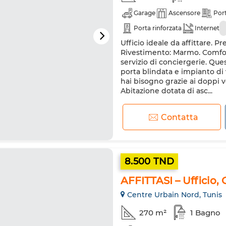
Garage
Ascensore
Port
Porta rinforzata
Internet
Ufficio ideale da affittare. P
Rivestimento: Marmo. Comfort 
servizio di conciergerie. Que
porta blindata e impianto di 
hai bisogno grazie ai doppi ve
Abitazione dotata di asc...
Contatta
8.500 TND
AFFITTASI – Ufficio,
Centre Urbain Nord, Tunis
270 m²
1 Bagno