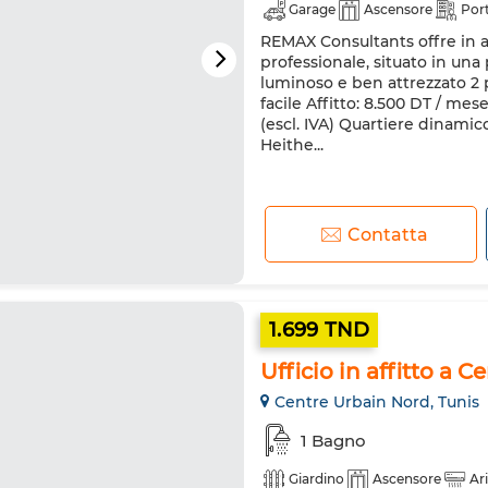
Garage
Ascensore
Port
REMAX Consultants offre in aff
professionale, situato in un
luminoso e ben attrezzato 2 p
facile Affitto: 8.500 DT / me
(escl. IVA) Quartiere dinamico,
Heithe...
Contatta
1.699 TND
Ufficio in affitto a C
Centre Urbain Nord, Tunis
1 Bagno
Giardino
Ascensore
Ar