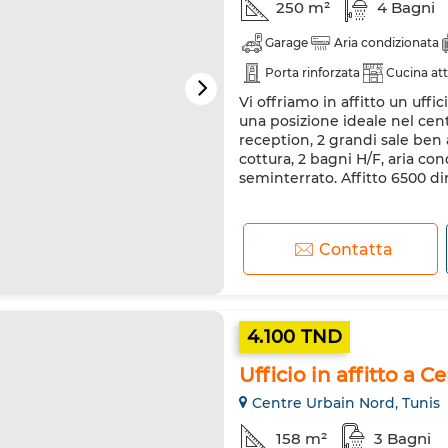
250 m²
4 Bagni
Garage
Aria condizionata
Porta rinforzata
Cucina att
Vi offriamo in affitto un uffic
una posizione ideale nel cen
reception, 2 grandi sale ben a
cottura, 2 bagni H/F, aria co
seminterrato. Affitto 6500 di
Contatta
4.100 TND
Ufficio in affitto a C
Centre Urbain Nord, Tunis
158 m²
3 Bagni