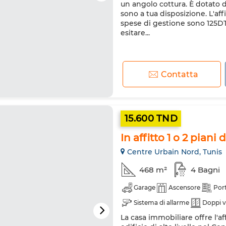
un angolo cottura. È dotato d
sono a tua disposizione. L'aff
spese di gestione sono 125DT
esitare...
Contatta
15.600 TND
In affitto 1 o 2 piani
Centre Urbain Nord, Tunis
468 m²
4 Bagni
Garage
Ascensore
Port
Sistema di allarme
Doppi v
La casa immobiliare offre l'af