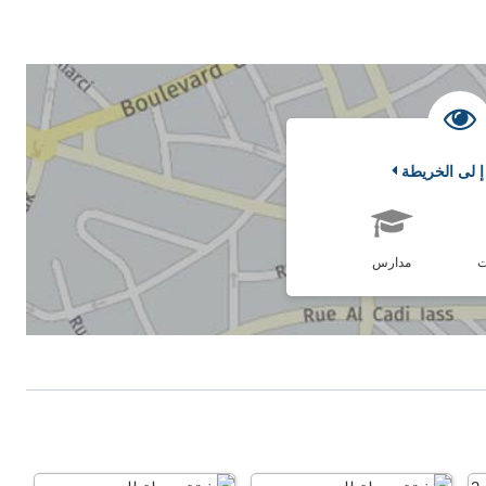
إ لى الخريطة
ت
مدارس