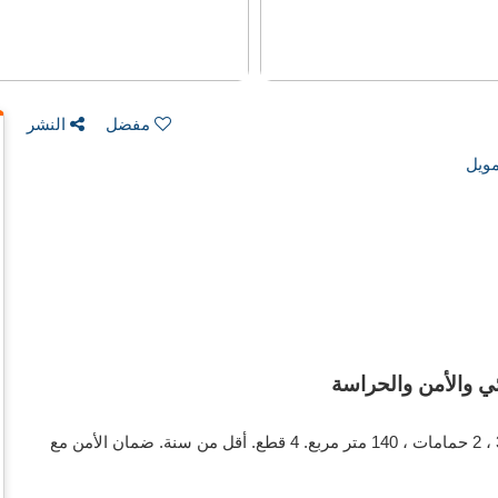
مفضل
النشر
ويل
اغتنم فرصة شراء هذه الشقة. الثمن 408,000 د.ت. غرف نوم3 ، 2 حمامات ، 140 متر مربع. 4 قطع. أقل من سنة. ضمان الأمن مع