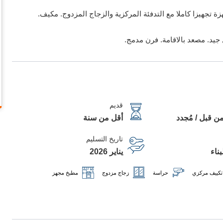
 تجهيزا كاملا مع التدفئة المركزية والزجاج المزدوج. مكيف.
جيد. مصعد بالاقامة. فرن مدمج.
قديم
ن قبل / مُجدد
أقل من سنة
تاريخ التسليم
ناء
يناير 2026
تكييف مركزي
حراسة
زجاج مزدوج
مطبخ مجهز