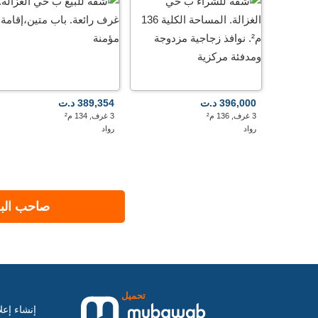
396,000 د.ت
389,354 د.ت
3 غرف, 136 م²
3 غرف, 134 م²
رواد
رواد
صاحب البر
تحميل
إنشاء إعل