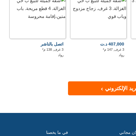
407,000 د.ت
اتصل بالناشر
3 غرف, 147 م²
3 غرف, 138 م²
رواد
رواد
يد الإلكتروني
ان مجاني
في ما يخصنا