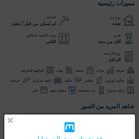
مميزات رئيسية
نوع جيد
الحالة
شقة
لم يُسكن من قبل / مُجدد
قديم
توجد الشقة بالطابق
أقل من سنة
الثاني
نوع الأرضية
الرخام
شرفة
مرآب
مصعد
بواب
الواجهة الخارجية
صالون أوروبي
هوائي
مكيف
تكييف مركزي
حراسة
زجاج مزدوج
باب مصفحة
مطبخ مجهز
فرن
شاهد المزيد من الصور
خصوصيتك مهمة بالنسبة لنا.