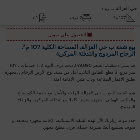
حي الغزالة ب رواد
107 م²
2 غرف
1 حـ
الحصول على تمويل
بيع شقة ب حي الغزالة. المساحة الكلية 107 م².
الزجاج المزدوج والتدفئة المركزية
قم بشراء شقتك. السعر 349,890 د.ت. غرف النوم 2، 1 حمامات ، 107
متر مربع. 3 قطع. الطابق الثاني‎. أقل من سنة. نوع الأرض الرخام . .مجهزة
بطبق الأقمار الصناعية وباب متين. الإقامة آمنة.
هذه الشقة للبيع ب حي الغزالة. الراحة والأمان مع خدمة الكونسياج
والمكيف الهوائي. .مجهزة تجهيزا كاملا مع التدفئة المركزية والزجاج
المزدوج.
حدد موعد زيارتك الآن لهذه الشقة الاستثنائية. الإقامة مجهزة بمصعد. و
سوف تستمتع أيضًا بشرفة جميلة. فرن. مطبخ مجهز.