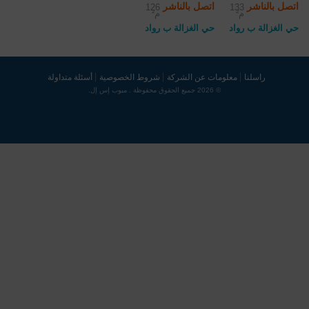
اتصل بالناشر
اتصل بالناشر
126
133
م²
م²
حي الغزالة ب رواد
حي الغزالة ب رواد
راسلنا
معلومات عن الشركة
شروط الخصوصية
أسئلة متداولة
© 2026 جميع الحقوق محفوظة . مبوب إس إل.