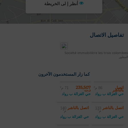
أنظر إ لى الخريطة
تفاصيل الاتصال
Société immobilière les trois colombes
المطور
كما زار المستخدمون الآخرون
اتصل
235,507
86 م²
71 م²
بالناشر
د.ت
حي الغزالة ب رواد
حي الغزالة ب رواد
اتصل بالناشر
اتصل بالناشر
140
133
م²
م²
حي الغزالة ب رواد
حي الغزالة ب رواد