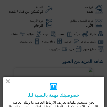
نوع جيد
الحالة
شقة
لم يُسكن من قبل / مُجدد
توجد الشقة بالطابق
نوع الأرضية
الأول
الرخام
شرفة
مرآب
مصعد
بواب
هوائي
مكيف
تكييف مركزي
حراسة
زجاج مزدوج
باب مصفحة
مطبخ مجهز
فرن
ميكروويف
شاهد المزيد من الصور
خصوصيتك مهمة بالنسبة لنا.
نحن نستخدم ملفات تعريف الارتباط الخاصة بنا وتلك الخاصة
بالأطراف الأخرى لأغراض التحليل ولإظهار إعلانات مخصصة لك بناءً