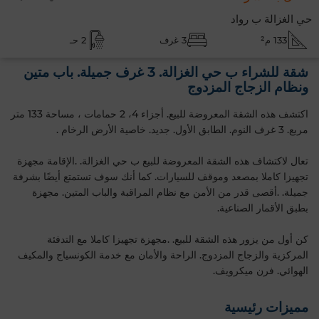
حي الغزالة ب رواد
133 م²
3 غرف
2 حـ
شقة للشراء ب حي الغزالة. 3 غرف جميلة. باب متين
ونظام الزجاج المزدوج
اكتشف هذه الشقة المعروضة للبيع. أجزاء 4، 2 حمامات ، مساحة 133 متر
مربع. 3 غرف النوم. الطابق الأول‎. جديد. خاصية الأرض الرخام .
تعال لاكتشاف هذه الشقة المعروضة للبيع ب حي الغزالة. .الإقامة مجهزة
تجهيزا كاملا بمصعد وموقف للسيارات. كما أنك سوف تستمتع أيضًا بشرفة
جميلة. .أقصى قدر من الأمن مع نظام المراقبة والباب المتين. مجهزة
بطبق الأقمار الصناعية.
كن أول من يزور هذه الشقة للبيع. .مجهزة تجهيزا كاملا مع التدفئة
المركزية والزجاج المزدوج. الراحة والأمان مع خدمة الكونسياج والمكيف
الهوائي. فرن ميكرويف.
مميزات رئيسية