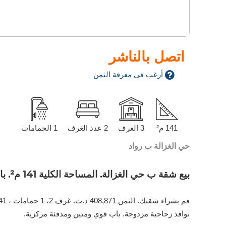
اتصل بالناشر
أرغب في معرفة الثمن
141 م²
3 الغرف
2 عدد الغرف
1 الحمامات
حي الغزالة ب رواد
بيع شقة ب حي الغزالة. المساحة الكلية 141 م². باب متين،إقامة مؤمنة
نوافذ زجاجية مزدوجة. باب قوي ومتين ومدفئة مركزية.