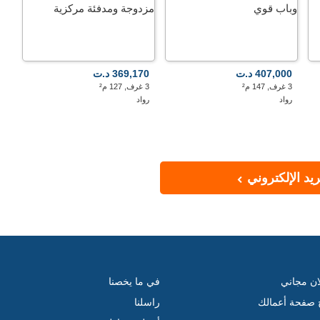
407,000 د.ت
369,170 د.ت
3 غرف, 147 م²
3 غرف, 127 م²
رواد
رواد
يد الإلكتروني
ان مجاني
في ما يخصنا
ج صفحة أعمالك
راسلنا