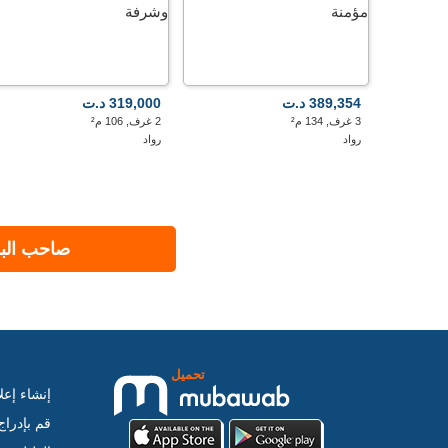
389,354 د.ت
319,000 د.ت
3 غرف, 134 م²
2 غرف, 106 م²
رواد
رواد
صاحب البر
تحميل
إنشاء إعل
قم بإدرا