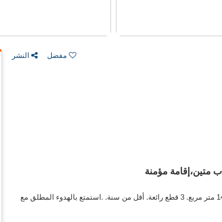
مفضل
النشر
قم بشراء شقتك. الثمن 408,871 د.ت. غرف 2، 1 حمامات ، 141 متر مربع. 3 قطع رائعة. أقل من سنة. .استمتع بالهدوء المطلق مع