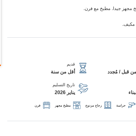
خ مجهز جيدا. مطبخ مع فرن.
 مكيف.
قديم
ن قبل / مُجدد
أقل من سنة
تاريخ التسليم
ناء
يناير 2026
حراسة
زجاج مزدوج
مطبخ مجهز
فرن