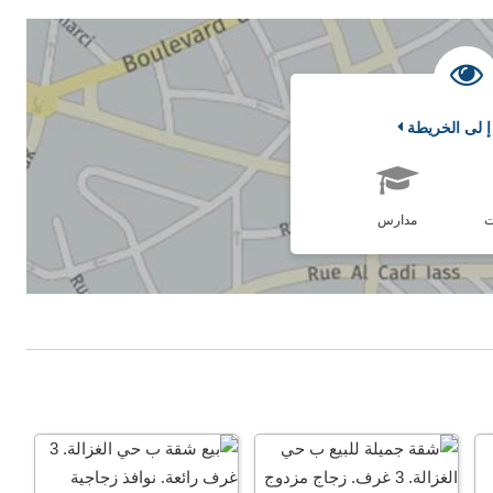
إ لى الخريطة
ت
مدارس