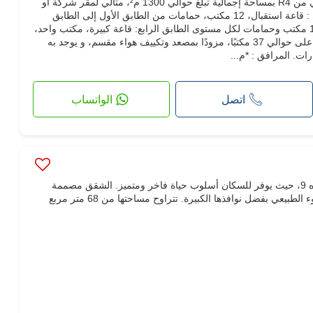
للإيجار في ألآن سافاري، مبنى مكتبي من R4 بمساحة إجمالية تبلغ حوالي 1300 م²، مثالي لمقر شركة أو
مركز أعمال. التكوين : الدور الأرضي : قاعة استقبال، 12 مكتب، حمامات من الطابق الأول إلى الطابق
الثالث: حوالي 300 م² لكل طابق، 12 مكتب وحمامات لكل مستوى الطابق الرابع: قاعة كبيرة، مكتب واحد،
حمامات، شرفة كبيرة يحتوي المبنى على حوالي 37 مكتبًا، مزودًا بمصعد وتكييف هواء مقسم، و يوجد به
اتصل
الواتساب
"لا ريجنس" هو أفخم سكن في المنزه 9، حيث يوفر للسكان أسلوب حياة فاخر ومتميز. الشقق مصممة
بشكل جيد وتستفيد بالكامل من الضوء الطبيعي بفضل نوافذها الكبيرة. تتراوح مساحتها من 68 متر مربع