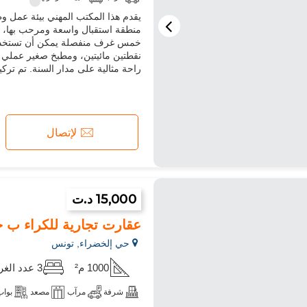
يقدم هذا المكتب المهني بيئة عمل و
منطقة استقبال واسعة ومرحب بها، 
خمس غرف منفصلة يمكن أن تستخدم ك
نقطتين مائيتين، ومطبخ صغير عملي 
راحة مثالية على مدار السنة. تم ترك
لإتصال
15,000 د.ت
عقارت تجارية للكراء ب حي الح
حي إلخضراء, تونس
1000 م²
3 عدد الغرف
شرفة
مرآب
مصعد
بواب