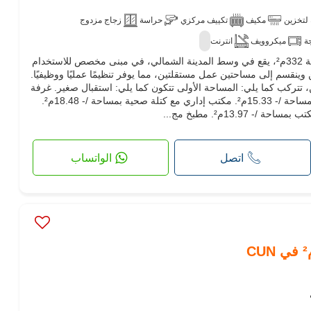
لتخزين
مكيف
تكييف مركزي
حراسة
زجاج مزدوج
جة
ميكروويف
انترنت
نحن نقدم للإيجار مكتباً واسعاً بمساحة 332م²، يقع في وسط المدينة الشمالي، في مبنى مخصص للاستخدام
ينقسم إلى مساحتين عمل مستقلتين، مما يوفر تنظيمًا عمليًا ووظيفيًا.
 تتركب كما يلي: المساحة الأولى تتكون كما يلي: استقبال صغير. غرفة
واسعة بمساحة /- 22.89م². مكتب بمساحة /- 15.33م². مكتب إداري مع كتلة صحية بمساحة /- 18.48م².
اتصل
الواتساب