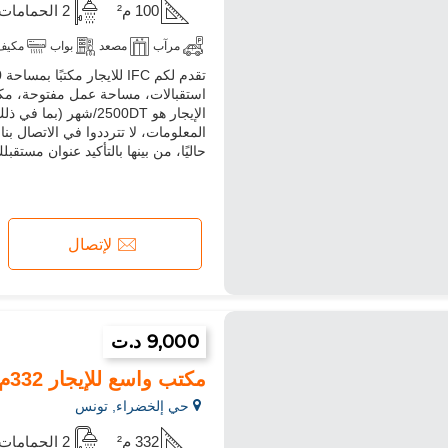
100 م²
2 الحمامات
مرآب
مصعد
بواب
مكيف
استقبالات، مساحة عمل مفتوحة، مكت
حاليًا، من بينها بالتأكيد عنوان مستقب
لإتصال
9,000 د.ت
مكتب واسع للإيجار 332م² في CUN
حي إلخضراء, تونس
332 م²
2 الحمامات