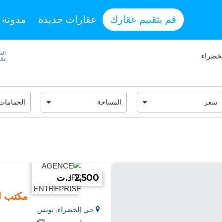
قم بتقييم عقارك
عقارات جديدة
مدونة
الم
خضراء
غالي
2,500 د.ت
مكتب لمساحة 0
حي إلخضراء, تونس