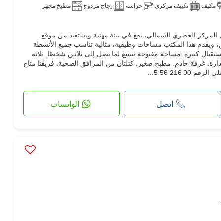
مكيف
تكييف مركزي
حراسة
زجاج مزدوج
مطبخ مجهز
 في المركز الحضري الشمالي، يقع في بيئة مهنية ويستفيد من موقع
، ويقدم هذا المكتب مساحات وظيفية، مثالية تناسب جميع الأنشطة
تقبال كبيرة. مساحة مفتوحة تتسع لما يصل إلى ثلاثين شخصًا. ثلاثة
ارة. غرفة خادم. مطبخ صغير. كتلتان من المرافق الصحية. فريقنا متاح
 216 56 5...
اتصل
الواتساب