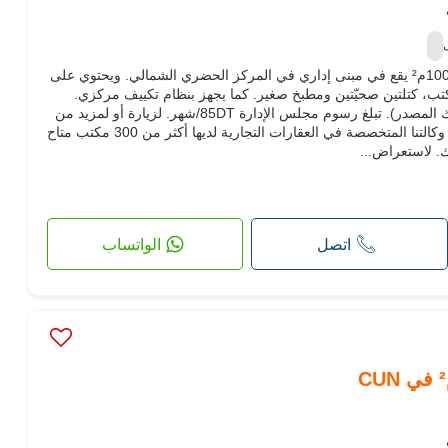
تقدم لكم IFC للايجار مكتبًا بمساحة 100م² يقع في مبنى إداري في المركز الحضري الشمالي. ويحتوي على
ب، كتلتين صحيّتين ومطبخ صغير. كما يجهز بنظام تكييف مركزي.
الإيجار هو 2500DT/شهر (بما في ذلك المصدر). تبلغ رسوم مجلس الإدارة 85DT/شهر. لزيارة أو لمزيد من
المعلومات، لا تترددوا في الاتصال بنا وكالتنا المتخصصة في العقارات التجارية لديها أكثر من 300 مكتب متاح
لك. لاستعراض...
اتصل
الواتساب