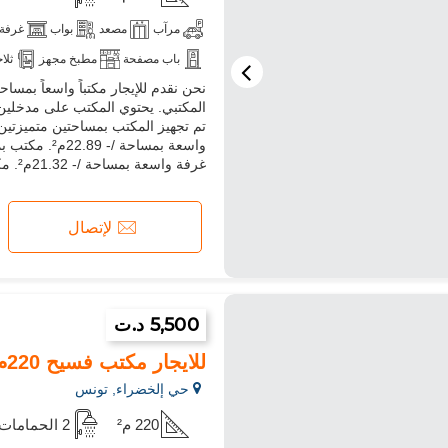
مرآب
مصعد
بواب
غرفة 
باب مصفحة
مطبخ مجهز
ثلا
المكتبي. يحتوي المكتب على مدخلين و
تم تجهيز المكتب بمساحتين متميزتين،
غرفة واسعة بمساحة /- 21.32م². مكتب بمساحة /- 13.97م². مطبخ مج...
لإتصال
5,500 د.ت
للايجار مكتب فسيح 220م² في CUN
حي إلخضراء, تونس
220 م²
2 الحمامات