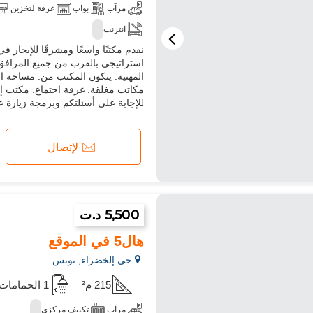
مرآب
بواب
غرفة لتخزين
انترنت
نقدم مكتبًا واسعًا ومشرقًا للإيجار
استراتيجي بالقرب من جميع المرافق
المهنية. يتكون المكتب من: مساحة اس
مكاتب مغلقة. غرفة اجتماع. مكتب إد
للإجابة على أسئلتكم وبرمجة زيارة على الرقم 00
لإتصال
5,500 د.ت
هال5 في الموقع
حي إلخضراء, تونس
215 م²
1 الحمامات
مرآب
تكييف مركزي