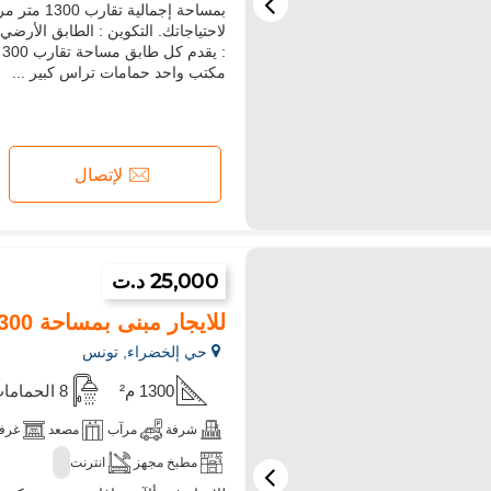
بمساحة إجم
مكتب واحد حمامات تراس كبير ...
لإتصال
25,000 د.ت
للايجار مبنى بمساحة 1300 م² في ألآن سافاري
حي إلخضراء, تونس
1300 م²
8 الحمامات
شرفة
مرآب
مصعد
غرفة
مطبخ مجهز
انترنت