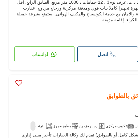
عقارت تجارية للكراء. السعر 15,000 د.ت. غرف نوم3 ، 12 حمامات ، 1000 متر مربع. الطابق الرابع‎. أقل
 .مجهزة تجهيزا كاملا بباب قوي ومدفئة مركزية وزجاج مزدوج. عقارت
 والأمان مع خدمة الكونسياج والمكيف الهوائي. استمتع بشرفة جميلة.
للكراء. إقامة مؤمنة
اتصل
الواتساب
ئق بالطوابق
ف
تكييف مركزي
زجاج مزدوج
مطبخ مجهز
انترنت
بشكل كامل أو بالطوابق) تقدم لك وكالة العقارات تأجير مبنى إداري