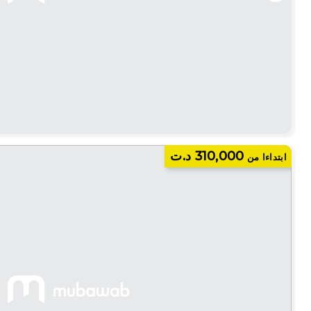
310,000 د.ت
ابتداءا من