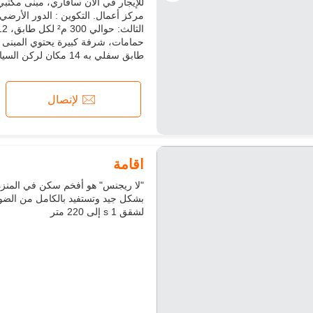
طابق سفلي به 14 مكان لركن السيارات. المرافق : *م...
لإتصال
اقامة
لشقق s 1 إلى 220 متر