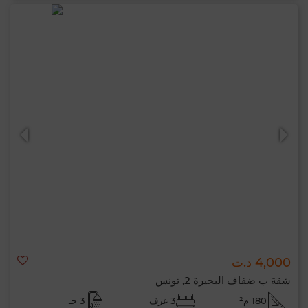
4,000 د.ت
شقة ب ضفاف البحيرة 2, تونس
180 م²
3 غرف
3 حـ