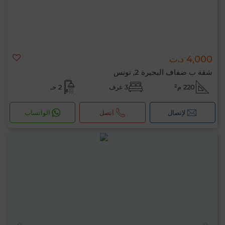
4,000 د.ت
شقة ب ضفاف البحيرة 2, تونس
220 م²
3 غرف
2 حـ
لإتصال
اتصل
الواتساب