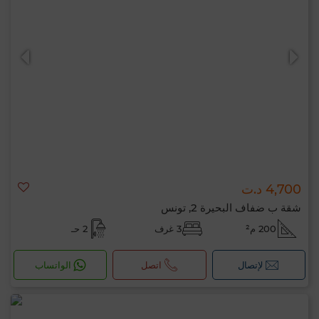
4,700 د.ت
شقة ب ضفاف البحيرة 2, تونس
200 م²
3 غرف
2 حـ
لإتصال
اتصل
الواتساب