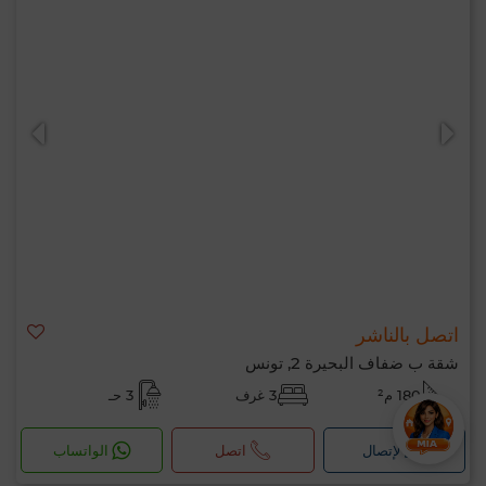
اتصل بالناشر
شقة ب ضفاف البحيرة 2, تونس
180 م²
3 غرف
3 حـ
لإتصال
اتصل
الواتساب