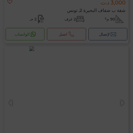
3,000 د.ت
شقة ب ضفاف البحيرة 2, تونس
90 م²
2 غرف
2 حـ
لإتصال
اتصل
الواتساب