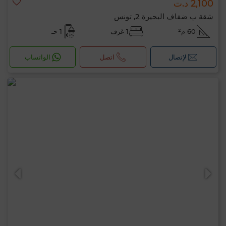
2,100 د.ت
شقة ب ضفاف البحيرة 2, تونس
60 م²
1 غرف
1 حـ
لإتصال
اتصل
الواتساب