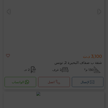
0 / 500
3,100 د.ت
شقة ب ضفاف البحيرة 2, تونس
130 م²
2 غرف
2 حـ
لإتصال
اتصل
الواتساب