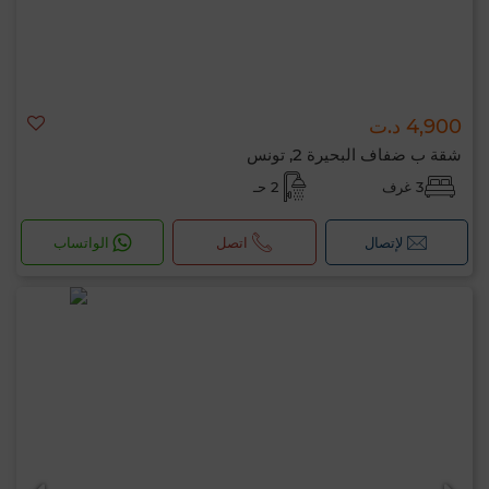
4,900 د.ت
شقة ب ضفاف البحيرة 2, تونس
3 غرف
2 حـ
لإتصال
اتصل
الواتساب