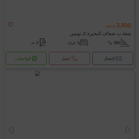
3,300 د.ت
شقة ب ضفاف البحيرة 2, تونس
180 م²
2 غرف
2 حـ
لإتصال
اتصل
الواتساب