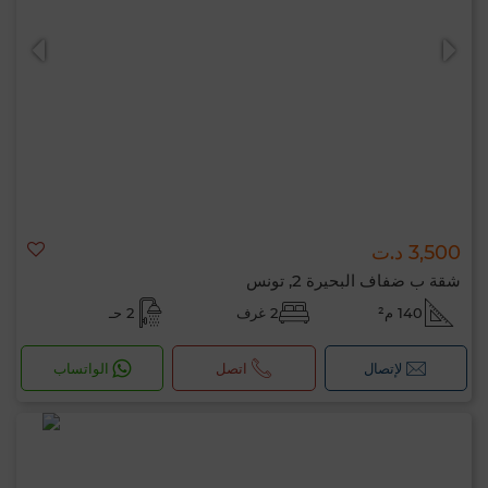
3,500 د.ت
شقة ب ضفاف البحيرة 2, تونس
140 م²
2 غرف
2 حـ
لإتصال
اتصل
الواتساب