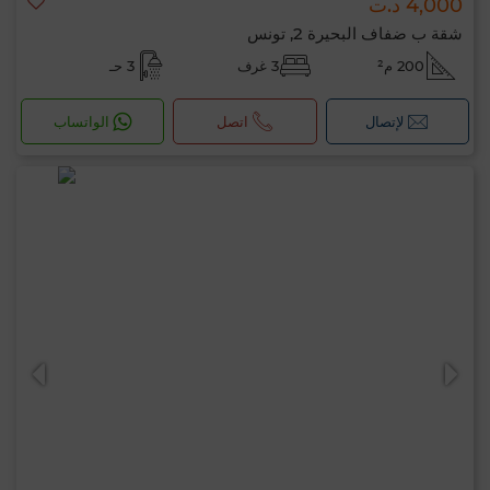
4,000 د.ت
شقة ب ضفاف البحيرة 2, تونس
200 م²
3 غرف
3 حـ
لإتصال
اتصل
الواتساب