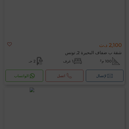
2,100 د.ت
شقة ب ضفاف البحيرة 2, تونس
100 م²
1 غرف
2 حـ
لإتصال
اتصل
الواتساب