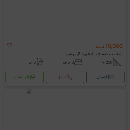
10,000 د.ت
شقة ب ضفاف البحيرة 2, تونس
250 م²
3 غرف
3 حـ
لإتصال
اتصل
الواتساب