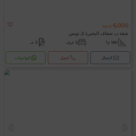
6,000 د.ت
شقة ب ضفاف البحيرة 2, تونس
180 م²
3 غرف
3 حـ
لإتصال
اتصل
الواتساب