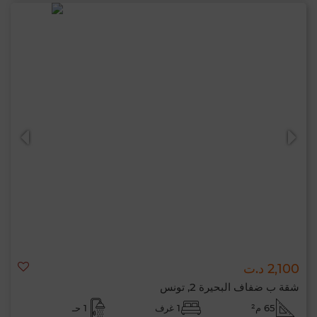
2,100 د.ت
شقة ب ضفاف البحيرة 2, تونس
65 م²
1 غرف
1 حـ