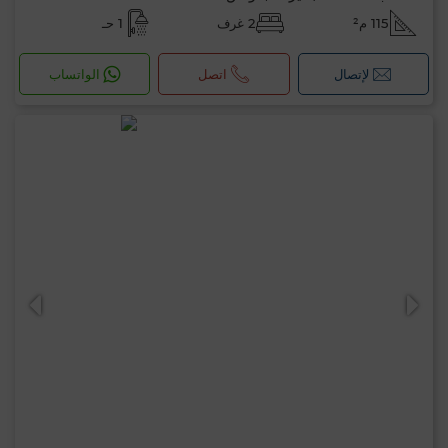
115 م²
2 غرف
1 حـ
لإتصال
اتصل
الواتساب