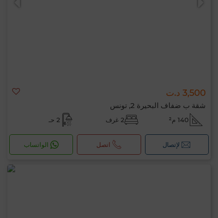
3,500 د.ت
شقة ب ضفاف البحيرة 2, تونس
140 م²
2 غرف
2 حـ
لإتصال
اتصل
الواتساب