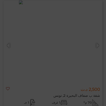
2,500 د.ت
شقة ب ضفاف البحيرة 2, تونس
70 م²
1 غرف
1 حـ