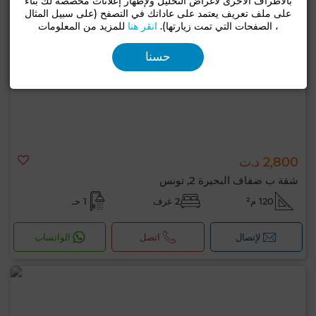
بالأطراف الأخرى لأغراض التحليل ولإظهار إعلانات مخصصة لك بناءً
على ملف تعريف يعتمد على عاداتك في التصفح (على سبيل المثال
، الصفحات التي تمت زيارتها).
انقر هنا
للمزيد من المعلومات
حسنا
2,800 د.ت
شقة ب ضفاف البحيرة 2, تونس
120 م²
2 غرف
1 حـ
لإتصال
اتصل
الواتساب