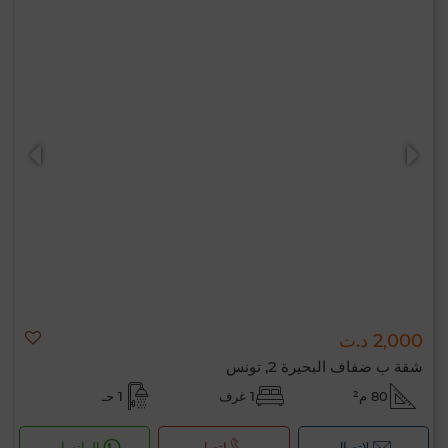
2,000 د.ت
شقة ب ضفاف البحيرة 2, تونس
80 م²
1 غرف
1 حـ
لإتصال
اتصل
الواتساب