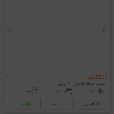
3,500 د.ت
شقة ب ضفاف البحيرة 2, تونس
250 م²
4 غرف
4 حـ
لإتصال
اتصل
الواتساب