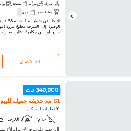
شرفة
مرآب
مصعد
بواب
مطبخ مجهز
فرن
الوصول إلى الشرفة مطبخ مزود (مو
جناح للوالدين مكان لانتظار السيارا
لإتصال
340,000 د.ت
S1 مع حديقة جميلة للبيع
شطرانة 1, سكرة
67 م²
3 الغرف
حديقة
شرفة
مرآب
مصع