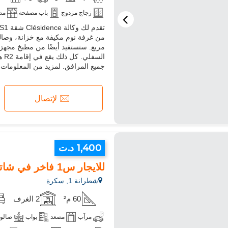
زجاج مزدوج
باب مصفحة
مط
مربع. ستستفيد أيضًا من مطبخ مجهز
جميع المرافق. لمزيد من المعلومات أو
لإتصال
1,400 د.ت
للايجار س1 فاخر في شاترنا 1
شطرانة 1, سكرة
60 م²
2 الغرف
مرآب
مصعد
بواب
صالون