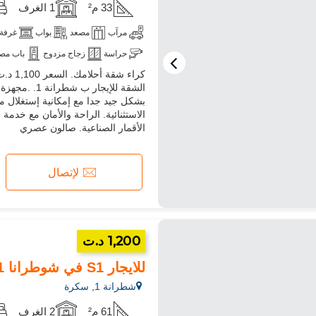
33 م²
1 الغرف
مرآب
مصعد
بواب
غرفة 
حراسة
زجاج مزدوج
باب مص
الشقة للإيج
بشكل جيد جدا مع إمكانية إستغلال م
الاستثنائية. الراحة والأمان مع خدم
الأقمار الصناعية. صالون عصري
لإتصال
1,200 د.ت
للايجار S1 في شوطرانا 1
شطرانة 1, سكرة
61 م²
2 الغرف