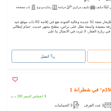
ي
مكيف
تكييف مركزي
حراسة
زجاج مزدوج
باب مصفحة
داركوم-تونسية الل سوكرا تقدم لك للإيجار شقة S1 جديدة وعالية الجودة تقع في إقامة R2 ذات موقع جيد
شقة من : غرفة معيشة واسعة تطل على تراس، مطبخ مجهز حديث، حمام إيطالي
 زيارة العقار، لا تتردد في الاتصال بنا على
اتصل
انخفاض السعر 100 د.ت
3 عدد الغرف
3 الحمامات