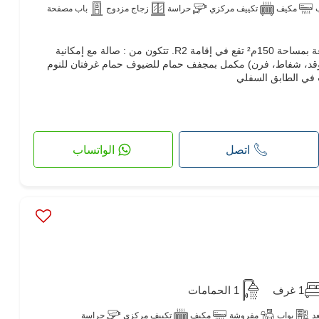
مكيف
تكييف مركزي
حراسة
زجاج مزدوج
باب مصفحة
للايجار في شطرانة 1، شقة S3 فارغة بمساحة 150م² تقع في إقامة R2. تتكون من : صالة مع إمكانية
قد، شفاط، فرن) مكمل بمجفف حمام للضيوف حمام غرفتان للنوم
ت في الطابق السفلي
اتصل
الواتساب
1 غرف
1 الحمامات
د
بواب
مفروشة
مكيف
تكييف مركزي
حراسة