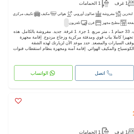
1 غرف
1 الحمامات
لتخزين
مفروشة
صالون أوروبي
هوائي
مكيف
تكييف مركزي
فحة
مطبخ مجهز
فرن
تلفزيون
كراء شقة أحلامك. السعر 1,100 د.ت. 33 حمام 1 ، متر مربع. 1 جزء. 1 غرفة. جديد. مفروشة بالكامل. هذه
ار ب شطرانة 1. .مجهزة تجهيزا كاملا بباب قوي ومدفئة مركزية وزجاج مزدوج. إقامة مجهزة
وقف السيارات والمصعد. حدد موعد الآن لزيارتك لهذه الشقة
ة الكونسياج والمكيف الهوائي. إقامة آمنة ومجهزة بنظام استقطاب قنوات
اتصل
الواتساب
1 غرف
1 الحمامات