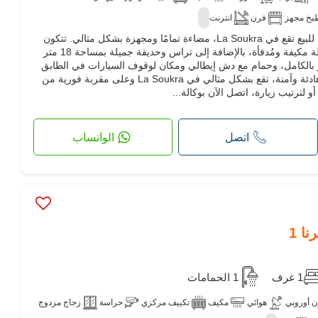
بخ مجهز
فرن
انترنت
تقدم لك وكالة Clésidence شقة S1 للبيع تقع في La Soukra، مضاءة تمامًا ومجهزة بشكل مثالي. تتكون
من غرفة نوم مكيفة مع خزانة، وصالة مكيفة ومُدفأة، بالإضافة إلى تراس وحديقة جميلة بمساحة 18 متر
 بالكامل، وحمام مع دش إيطالي ومكان لوقوف السيارات في الطابق
السفلي. كل ذلك يقع في إقامة R2 هادئة وآمنة، تقع بشكل مثالي في La Soukra وعلى مقربة فورية من
 لترتيب زيارة، اتصل الآن بوكالة...
اتصل
الواتساب
1 غرف
1 الحمامات
 أوروبي
هوائي
مكيف
تكييف مركزي
حراسة
زجاج مزدوج