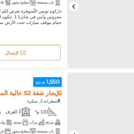
باب مصفحة
مطبخ مجهز
ثلا
محروس وآمن
حمام موقف سيارات تحت الأرض مشمول 
لإتصال
1,550 د.ت
للإيجار شقة S2 عالية المستوى في شطرانة 1
شطرانة 1, سكرة
110 م²
3 الغرف
شرفة
مرآب
مصعد
بواب
باب مصفحة
مطبخ مجهز
فر