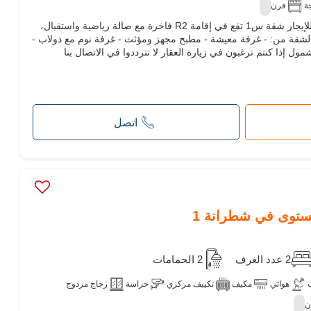
جة
فرن
داركوم تونس اللّسوقرة تعرض لكم للإيجار شقة س1 تقع في إقامة R2 فاخرة مع صالة رياضية واستقبال،
 في شاترنا 1. تتكون الشقة من: - غرفة معيشة - مطبخ مجهز ومؤثث - غرفة نوم مع دولاب -
إذا كنتم ترغبون في زيارة العقار لا تترددوا في الاتصال بنا
اتصل
2 عدد الغرف
2 الحمامات
هوائي
مكيف
تكييف مركزي
حراسة
زجاج مزدوج
ن