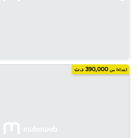
390,000 د.ت
ابتداءا من