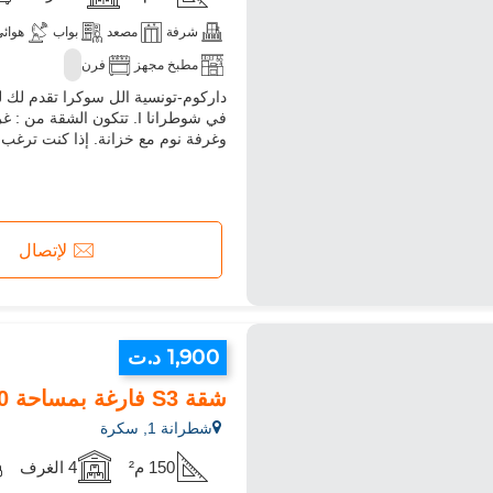
شرفة
مصعد
بواب
هوائ
مطبخ مجهز
فرن
في شوطرانا I. تتكون ال
وغرفة نوم مع خزانة. إذا كنت ترغب في
لإتصال
1,900 د.ت
شقة S3 فارغة بمساحة 150م² في شطرانة 1
شطرانة 1, سكرة
150 م²
4 الغرف