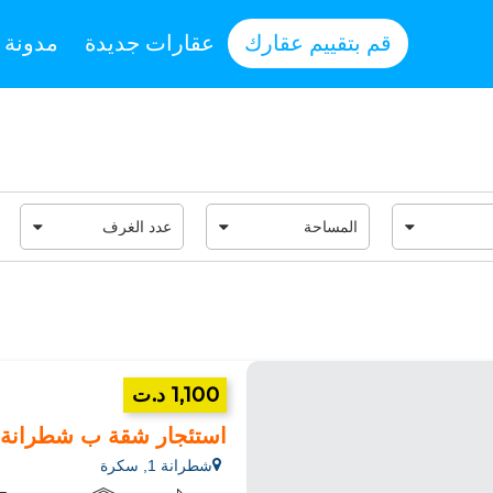
قم بتقييم عقارك
عقارات جديدة
مدونة
1,100 د.ت
استئجار شقة ب شطرانة 1.1 غرفة. مفروش
شطرانة 1, سكرة