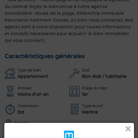
du contrat Soyez le bienvenue à notre agence
Immobilière : Route de la plage, ElMenchia immeuble
Panoramis hammem Sousse, ou bien nous contactez, Nos
agents sont à votre disposition pour toutes informations
et conseils nécessaires pour acquérir le bien immobilier
qui vous convient..
Caractéristiques générales
Type de bien
Etat
Appartement
Bon état / habitable
Années
Étage du bien
Moins d'un an
1er
Orientation
Type du sol
Est
Marbre
Terrasse