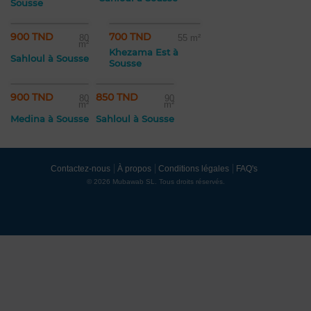
Sousse
900 TND
700 TND
80
55 m²
m²
Khezama Est à
Sahloul à Sousse
Sousse
900 TND
850 TND
80
90
m²
m²
Medina à Sousse
Sahloul à Sousse
Contactez-nous
À propos
Conditions légales
FAQ's
© 2026 Mubawab SL. Tous droits réservés.