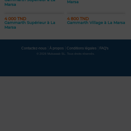
Marsa
Marsa
4 000 TND
4 800 TND
Gammarth Supérieur à La
Gammarth Village à La Marsa
Marsa
Contactez-nous
À propos
Conditions légales
FAQ's
© 2026 Mubawab SL. Tous droits réservés.