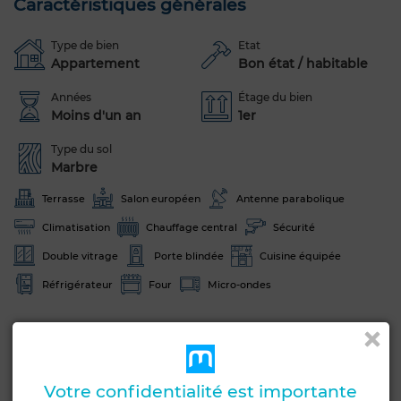
Caractéristiques générales
Type de bien
Etat
Appartement
Bon état / habitable
Années
Étage du bien
Moins d'un an
1er
Type du sol
Marbre
Terrasse
Salon européen
Antenne parabolique
Climatisation
Chauffage central
Sécurité
Double vitrage
Porte blindée
Cuisine équipée
Réfrigérateur
Four
Micro-ondes
Voir plus de photos
Votre confidentialité est importante