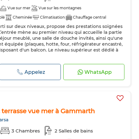
Vue sur mer
Vue sur les montagnes
blé
Cheminée
Climatisation
Chauffage central
rti sur deux niveaux, propose des prestations soignées
uipée
Réfrigérateur
Four
TV
Machine à laver
entrée mène au premier niveau qui accueille la partie
séjour meublé, une salle de douche invités, ainsi qu'une
équipée (plaques, hotte, four, réfrigérateur encastré,
 disposant d'un balcon. Le niveau supérieur est dédié à
Appelez
WhatsApp
 terrasse vue mer à Gammarth
arsa
3 Chambres
2 Salles de bains