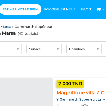
IMMOBILIER NEUF
BLOG
ESTIMER VOTRE BIEN
FR
 Marsa
Gammarth Supérieur
a Marsa
(
42 résultats
)
7 000 TND
Magnifique villa à 
Gammarth Supérieur, La M