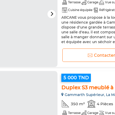
Terrasse
Garage
Vue s
Cuisine équipée
Réfrigéra
ARCANE vous propose à la lo
une résidence gardée à Gam
dispose d'une grande terras
une salle d'eau. il est comp
salle à manger donnant sur u
et équipée avec un séchoir e
Contacte
5 000 TND
Duplex S3 meublé à
Gammarth Supérieur, La M
350 m²
4 Pièces
Terrasse
Garage
Vue s