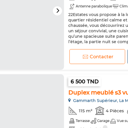
Antenne parabolique
Clim
22Estates vous propose à la 
Porte blindée
Cuisine équi
quartier résidentiel calme e
Micro-ondes
Internet
chaussée, vous découvrirez u
un séjour convivial, une cuis
qu’une spacieuse suite paren
l’étage, la partie nuit se comp
Contacter
6 500 TND
Duplex meublé s3 v
Gammarth Supérieur, La M
115 m²
4 Pièces
Terrasse
Garage
Vue s