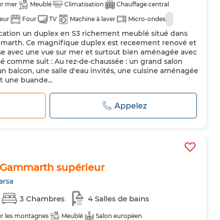
ur mer
Meublé
Climatisation
Chauffage central
teur
Four
TV
Machine à laver
Micro-ondes
cation un duplex en S3 richement meublé situé dans
marth. Ce magnifique duplex est receement renové et
se avec une vue sur mer et surtout bien aménagée avec
osé comme suit : Au rez-de-chaussée : un grand salon
n balcon, une salle d'eau invités, une cuisine aménagée
t une buande...
r
Appelez
 Gammarth supérieur
arsa
3 Chambres
4 Salles de bains
ur les montagnes
Meublé
Salon européen