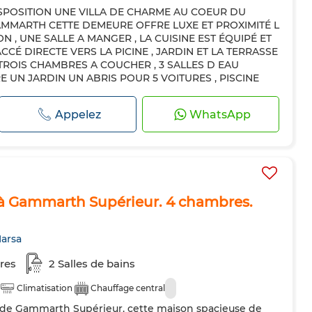
SPOSITION UNE VILLA DE CHARME AU COEUR DU
ntral
Sécurité
Double vitrage
Porte blindée
AMMARTH CETTE DEMEURE OFFRE LUXE ET PROXIMITÉ L
teur
Four
TV
Machine à laver
Micro-ondes
 , UNE SALLE A MANGER , LA CUISINE EST ÉQUIPÉ ET
CCÉ DIRECTE VERS LA PICINE , JARDIN ET LA TERRASSE
ues autorisés
 TROIS CHAMBRES A COUCHER , 3 SALLES D EAU
 UN JARDIN UN ABRIS POUR 5 VOITURES , PISCINE
Appelez
WhatsApp
à Gammarth Supérieur. 4 chambres.
arsa
res
2 Salles de bains
Climatisation
Chauffage central
sé de Gammarth Supérieur, cette maison spacieuse de