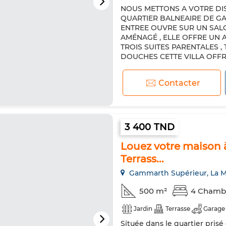
NOUS METTONS A VOTRE DI
Climatisation
Chauffage ce
QUARTIER BALNEAIRE DE G
Cuisine équipée
Réfrigéra
ENTREE OUVRE SUR UN SALON
AMÉNAGÉ , ELLE OFFRE UN A
Internet
Animaux domestiq
TROIS SUITES PARENTALES ,
DOUCHES CETTE VILLA OFFRE
Contacter
3 400 TND
Louez votre maison 
Terrass...
Gammarth Supérieur, La M
500 m²
4 Chamb
Jardin
Terrasse
Garage
Située dans le quartier pri