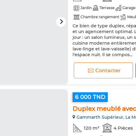
Jardin
Terrasse
Garage
Chambre rangement
Meu
Ce bien de type duplex, répa
Double vitrage
Cuisine éq
et un agencement optimal. L’
Micro-ondes
Internet
jour : un salon lumineux, un 
cuisine moderne entièrement 
lave-linge et lave-vaisselle)
l'espace nuit. Il se compos...
Contacter
6 000 TND
Duplex meublé avec
Gammarth Supérieur, La M
120 m²
4 Pièces