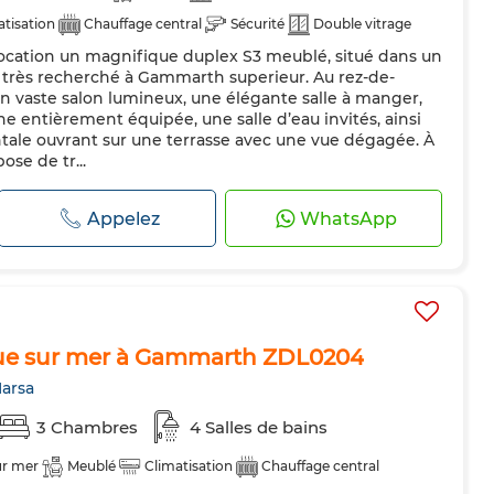
atisation
Chauffage central
Sécurité
Double vitrage
location un magnifique duplex S3 meublé, situé dans un
pée
Réfrigérateur
Four
TV
Machine à laver
t très recherché à Gammarth superieur. Au rez-de-
Animaux domestiques autorisés
n vaste salon lumineux, une élégante salle à manger,
ine entièrement équipée, une salle d’eau invités, ainsi
tale ouvrant sur une terrasse avec une vue dégagée. À
ose de tr...
Appelez
WhatsApp
ue sur mer à Gammarth ZDL0204
arsa
3 Chambres
4 Salles de bains
ur mer
Meublé
Climatisation
Chauffage central