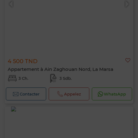
4 500 TND
0 / 500
Appartement à Ain Zaghouan Nord, La Marsa
3 Ch.
3 Sdb.
Contacter
Appelez
WhatsApp