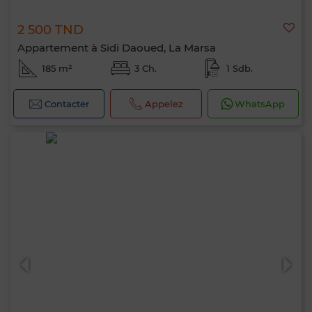
2 500 TND
Appartement à Sidi Daoued, La Marsa
185 m²
3 Ch.
1 Sdb.
Contacter
Appelez
WhatsApp
Bonjour, je suis MIA. Quel critère souhaitez-
vous appliquer maintenant ?