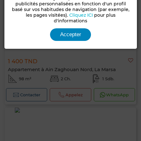
publicités personnalisées en fonction d'un profil
basé sur vos habitudes de navigation (par exemple,
les pages visitées).
Cliquez ICI
pour plus
d'informations
Accepter
1 400 TND
Appartement à Ain Zaghouan Nord, La Marsa
98 m²
2 Ch.
1 Sdb.
Contacter
Appelez
WhatsApp