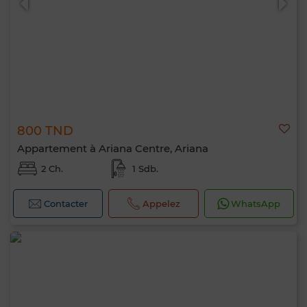
800 TND
Appartement à Ariana Centre, Ariana
2 Ch.
1 Sdb.
Bonjour, je suis MIA. Quel critère souhaitez-
vous appliquer maintenant ?
Contacter
Appelez
WhatsApp