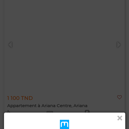
1 100 TND
Appartement à Ariana Centre, Ariana
140 m²
4 Ch.
1 Sdb.
Contacter
Appelez
WhatsApp