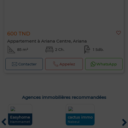
600 TND
Appartement à Ariana Centre, Ariana
85 m²
2 Ch.
1 Sdb.
Contacter
Appelez
WhatsApp
Agences immobilières recommandées
Easyhome
cactus immo
H
I
Hammamet
Nabeul
L