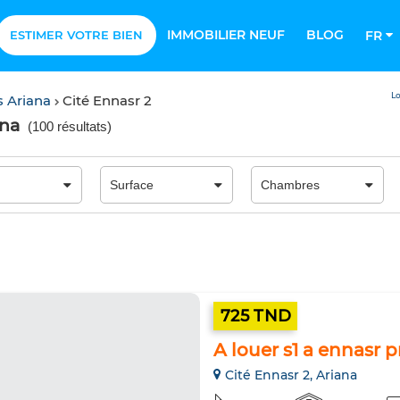
IMMOBILIER NEUF
BLOG
ESTIMER VOTRE BIEN
FR
Lo
 Ariana
Cité Ennasr 2
ana
(
100 résultats
)
725 TND
A louer s1 a ennasr 
Cité Ennasr 2, Ariana