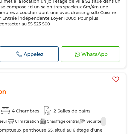
t à la location un joli etage de villa S2 situé dans un
 il se compose : d un salon tres spacieux 6m/4m une
ambres a coucher dont une avec dressing sdb Cuisine
ur Entrée indépendante Loyer 1000d Pour plus
 contacter au 55 523 500
Appelez
WhatsApp
on
4 Chambres
2 Salles de bains
seur
Climatisation
Chauffage central
Sécurité
somptueux penthouse S5, situé au 6 étage d’une