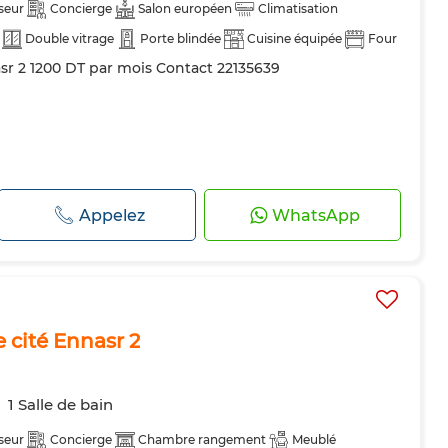
seur
Concierge
Salon européen
Climatisation
Double vitrage
Porte blindée
Cuisine équipée
Four
asr 2 1200 DT par mois Contact 22135639
Appelez
WhatsApp
 cité Ennasr 2
1 Salle de bain
seur
Concierge
Chambre rangement
Meublé