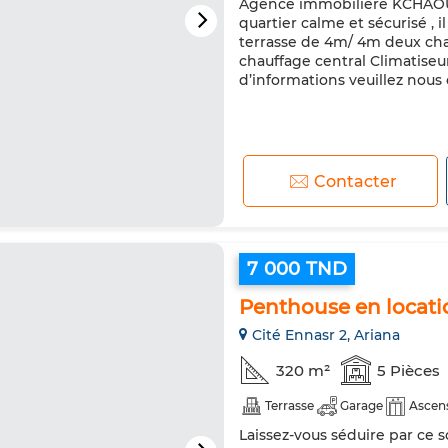
Agence immobilière KCHAOU me
quartier calme et sécurisé ,
terrasse de 4m/ 4m deux ch
chauffage central Climatise
d’informations veuillez nous
Contacter
7 000 TND
Penthouse en locati
Cité Ennasr 2, Ariana
320 m²
5 Pièces
Terrasse
Garage
Ascen
Laissez-vous séduire par ce 