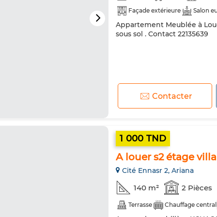
Façade extérieure
Salon e
Appartement Meublée à Louer
Chauffage central
Sécurité
sous sol . Contact 22135639
Réfrigérateur
Four
TV
Contacter
1 000 TND
A louer s2 étage vill
Cité Ennasr 2, Ariana
140 m²
2 Pièces
Terrasse
Chauffage central