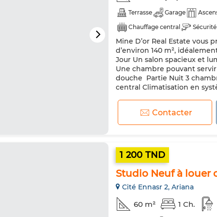
Terrasse
Garage
Ascen
Chauffage central
Sécurité
Mine D’or Real Estate vous 
d’environ 140 m², idéalement s
Jour Un salon spacieux et l
Une chambre pouvant servir 
douche ️ Partie Nuit 3 cham
central Climatisation en syst
Contacter
1 200 TND
Studio Neuf à louer 
Cité Ennasr 2, Ariana
60 m²
1 Ch.