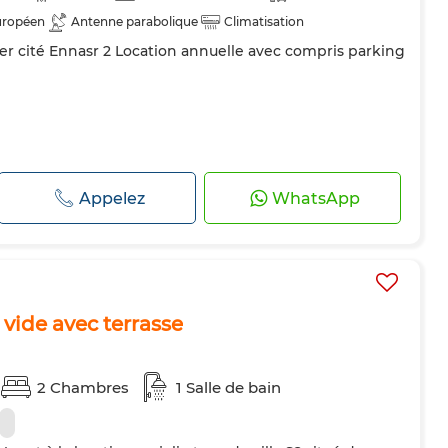
uropéen
Antenne parabolique
Climatisation
 cité Ennasr 2 Location annuelle avec compris parking
Double vitrage
Porte blindée
Cuisine équipée
Machine à laver
Micro-ondes
Appelez
WhatsApp
a vide avec terrasse
2 Chambres
1 Salle de bain