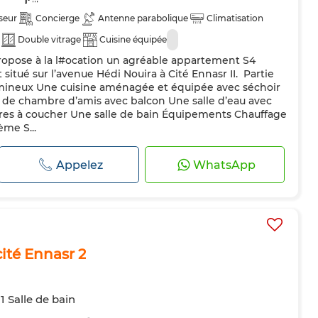
seur
Concierge
Antenne parabolique
Climatisation
Double vitrage
Cuisine équipée
propose à la l#ocation un agréable appartement S4
itué sur l’avenue Hédi Nouira à Cité Ennasr II. ️ Partie
umineux Une cuisine aménagée et équipée avec séchoir
de chambre d’amis avec balcon Une salle d’eau avec
bres à coucher Une salle de bain Équipements Chauffage
ème S...
Appelez
WhatsApp
cité Ennasr 2
1 Salle de bain