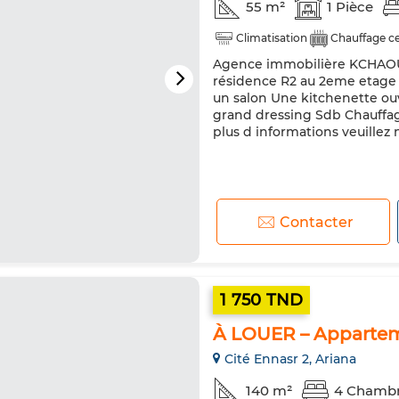
55 m²
1 Pièce
Climatisation
Chauffage ce
Agence immobilière KCHAOU m
résidence R2 au 2eme etage 
un salon Une kitchenette ou
grand dressing Sdb Chauffag
plus d informations veuillez
Contacter
1 750 TND
À LOUER – Apparteme
Cité Ennasr 2, Ariana
140 m²
4 Chamb