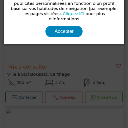
publicités personnalisées en fonction d'un profil
basé sur vos habitudes de navigation (par exemple,
les pages visitées).
Cliquez ICI
pour plus
d'informations
Accepter
Prix à consulter
Villa à Sidi Bousaid, Carthage
300 m²
4 Ch.
4 Sdb.
Contacter
Appelez
WhatsApp