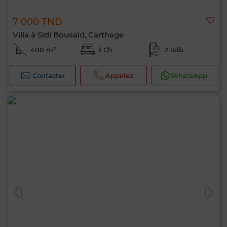
7 000 TND
Villa à Sidi Bousaid, Carthage
400 m²
3 Ch.
2 Sdb.
Contacter
Appelez
WhatsApp
Bonjour, je suis MIA. Quel critère souhaitez-
vous appliquer maintenant ?