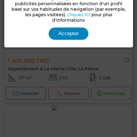
publicités personnalisées en fonction d'un profil
basé sur vos habitudes de navigation (par exemple,
les pages visitées).
Cliquez ICI
pour plus
d'informations
Accepter
1 400 000 TND
Appartement à La Marsa Ville, La Marsa
177 m²
3 Ch.
2 Sdb.
Contacter
Appelez
WhatsApp