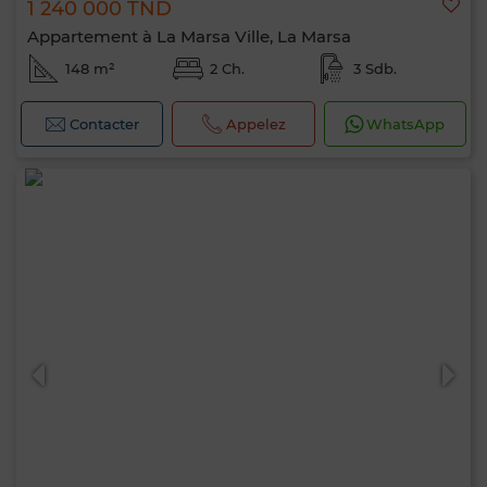
1 240 000 TND
Appartement à La Marsa Ville, La Marsa
148 m²
2 Ch.
3 Sdb.
Contacter
Appelez
WhatsApp
Bonjour, je suis MIA. Quel critère souhaitez-
vous appliquer maintenant ?