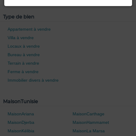
Type de bien
Appartement à vendre
Villa à vendre
Locaux à vendre
Bureau à vendre
Terrain à vendre
Ferme à vendre
Immobilier divers à vendre
MaisonTunisie
MaisonAriana
MaisonCarthage
MaisonDjerba
MaisonHammamet
MaisonKélibia
MaisonLa Marsa