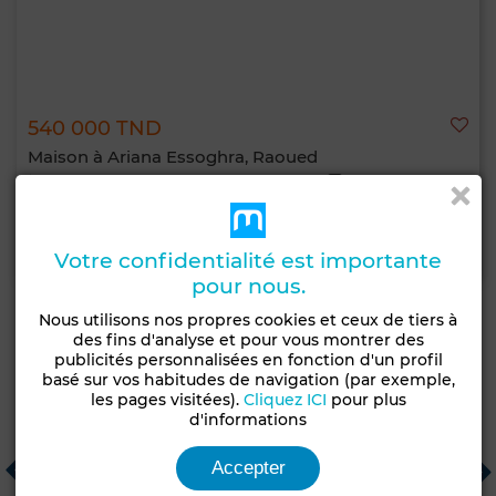
540 000 TND
Maison à Ariana Essoghra, Raoued
151 m²
3 Ch.
2 Sdb.
Contacter
Appelez
WhatsApp
Votre confidentialité est importante
pour nous.
Nous utilisons nos propres cookies et ceux de tiers à
des fins d'analyse et pour vous montrer des
publicités personnalisées en fonction d'un profil
Agences immobilières recommandées
basé sur vos habitudes de navigation (par exemple,
les pages visitées).
Cliquez ICI
pour plus
d'informations
Résidence KOYA
immobiliere ezzayatine...
C
Accepter
Tunis
Hammam Sousse
T