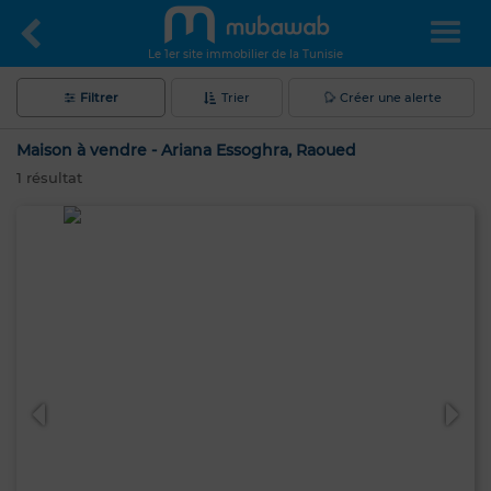
Le 1er site immobilier de la Tunisie
Filtrer
Trier
Créer une alerte
Maison à vendre - Ariana Essoghra, Raoued
1
résultat
Bonjour, je suis MIA. Quel critère souhaitez-
vous appliquer maintenant ?