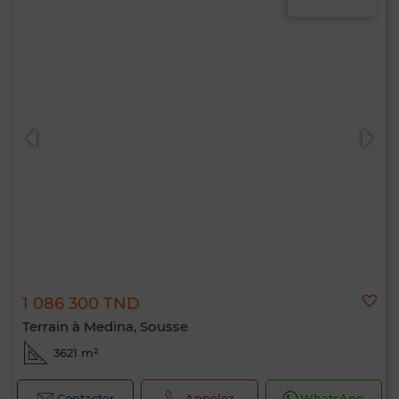
1 086 300 TND
Terrain à Medina, Sousse
Bonjour, je suis MIA. Quel critère souhaitez-
3621 m²
vous appliquer maintenant ?
Contacter
Appelez
WhatsApp