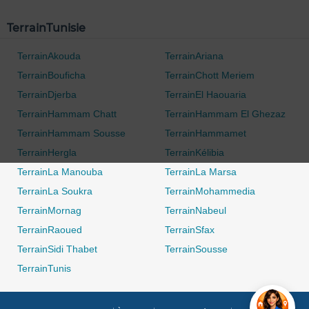
0 / 500
TerrainTunisie
TerrainAkouda
TerrainAriana
TerrainBouficha
TerrainChott Meriem
TerrainDjerba
TerrainEl Haouaria
TerrainHammam Chatt
TerrainHammam El Ghezaz
TerrainHammam Sousse
TerrainHammamet
TerrainHergla
TerrainKélibia
TerrainLa Manouba
TerrainLa Marsa
TerrainLa Soukra
TerrainMohammedia
TerrainMornag
TerrainNabeul
TerrainRaoued
TerrainSfax
TerrainSidi Thabet
TerrainSousse
TerrainTunis