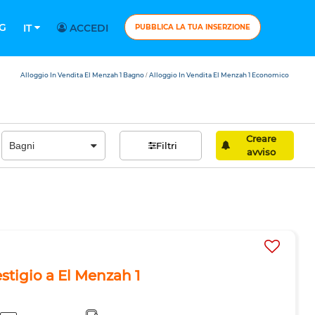
G
IT
ACCEDI
PUBBLICA LA TUA INSERZIONE
Alloggio In Vendita El Menzah 1 Bagno
Alloggio In Vendita El Menzah 1 Economico
/
Creare
Filtri
avviso
estigio a El Menzah 1