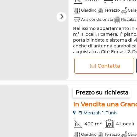
Giardino
Terrazzo
Gara
Aria condizionata
Riscald
Bellissimo appartamento in v
Forno
m². 1 locali. 1 camera. 1º pia
porta blindata e sistema di 
anche di antenna parabolica
acquistato a Cité Ennasr 2. D
e sicurezza con l'impianto di a
Contatta
Prezzo su richiesta
In Vendita una Grand
El Menzah 1, Tunis
400 m²
4 Locali
Giardino
Terrazzo
Gara