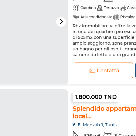
Giardino
Terrazzo
Gara
Aria condizionata
Riscald
Rbz immobiliare vi offre la ve
Cucina attrezzata
Frigorif
in uno dei quartieri più esclu
di 505m2 con una superficie c
ampio soggiorno, zona pranzo
un bagno per gli ospiti, gra
camere da letto e una grand..
Contatta
1.800.000 TND
Splendido appartame
local...
El Menzah 1, Tunis
626 m²
8 Camer