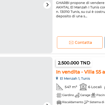
GHARBI propone di vendere tr
AKHTAL El Manzah I Tunis con
n. 130110 Tunis, su cui è cost
deposito di una s...
Contatta
2.500.000 TND
In vendita - Villa S5
El Menzah 1, Tunis
547 m²
6 Locali
Giardino
Garage
Piscin
Riscaldamento
Sistema di