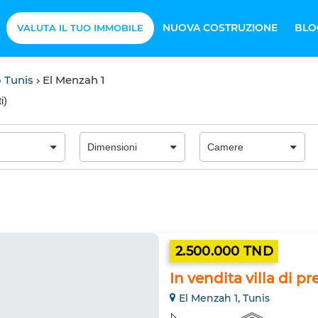
NUOVA COSTRUZIONE
BLO
VALUTA IL TUO IMMOBILE
so Tunis
El Menzah 1
i
)
2.500.000 TND
In vendita villa di pr
El Menzah 1, Tunis