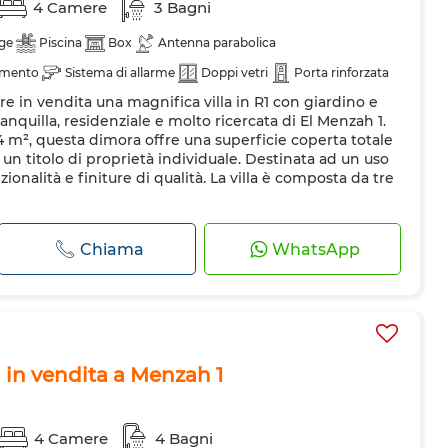
4 Camere
3 Bagni
ge
Piscina
Box
Antenna parabolica
amento
Sistema di allarme
Doppi vetri
Porta rinforzata
re in vendita una magnifica villa in R1 con giardino e
ranquilla, residenziale e molto ricercata di El Menzah 1.
4 m², questa dimora offre una superficie coperta totale
 un titolo di proprietà individuale. Destinata ad un uso
zionalità e finiture di qualità. La villa è composta da tre
Chiama
WhatsApp
g in vendita a Menzah 1
4 Camere
4 Bagni