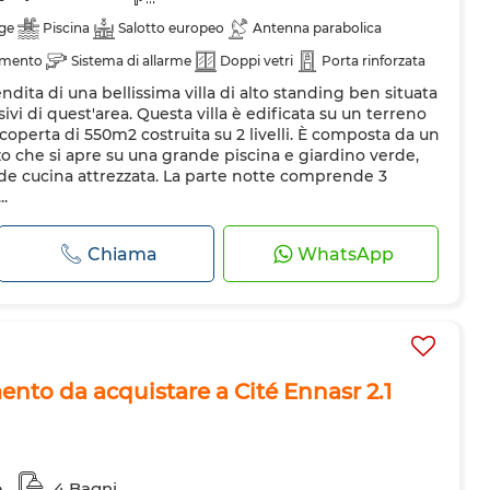
ge
Piscina
Salotto europeo
Antenna parabolica
amento
Sistema di allarme
Doppi vetri
Porta rinforzata
ndita di una bellissima villa di alto standing ben situata
ero
Forno
Forno a microonde
sivi di quest'area. Questa villa è edificata su un terreno
operta di 550m2 costruita su 2 livelli. È composta da un
 che si apre su una grande piscina e giardino verde,
nde cucina attrezzata. La parte notte comprende 3
.
Chiama
WhatsApp
nto da acquistare a Cité Ennasr 2.1
e
4 Bagni