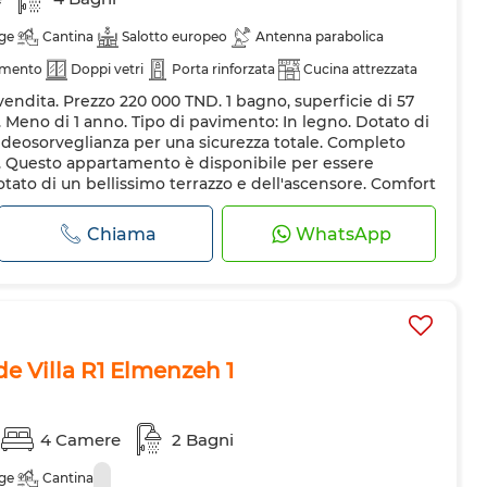
ge
Cantina
Salotto europeo
Antenna parabolica
amento
Doppi vetri
Porta rinforzata
Cucina attrezzata
endita. Prezzo 220 000 TND. 1 bagno, superficie di 57
no. Meno di 1 anno. Tipo di pavimento: In legno. Dotato di
videosorveglianza per una sicurezza totale. Completo
. Questo appartamento è disponibile per essere
otato di un bellissimo terrazzo e dell'ascensore. Comfort
ria c...
Chiama
WhatsApp
e Villa R1 Elmenzeh 1
4 Camere
2 Bagni
ge
Cantina