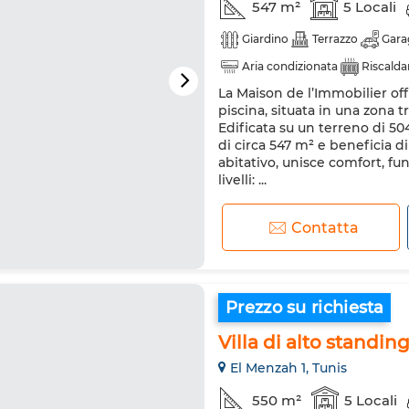
547 m²
5 Locali
Giardino
Terrazzo
Gara
Aria condizionata
Riscald
La Maison de l’Immobilier off
Cucina attrezzata
Forno
piscina, situata in una zona t
Edificata su un terreno di 50
di circa 547 m² e beneficia di
abitativo, unisce comfort, fun
livelli: ...
Contatta
Prezzo su richiesta
Villa di alto standin
El Menzah 1, Tunis
550 m²
5 Locali