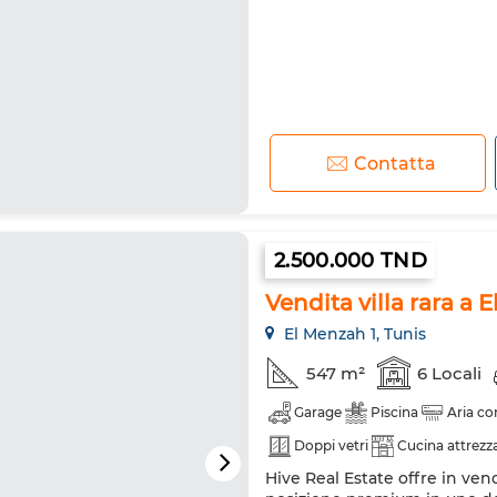
Contatta
2.500.000 TND
Vendita villa rara a 
El Menzah 1, Tunis
547 m²
6 Locali
Garage
Piscina
Aria co
Doppi vetri
Cucina attrezz
Hive Real Estate offre in ven