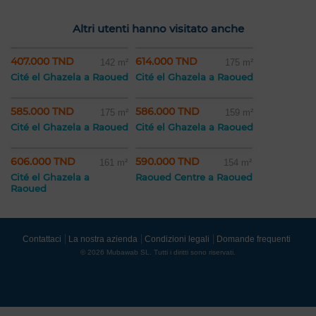
Altri utenti hanno visitato anche
407.000 TND
614.000 TND
142 m²
175 m²
Cité el Ghazela a Raoued
Cité el Ghazela a Raoued
585.000 TND
586.000 TND
175 m²
159 m²
Cité el Ghazela a Raoued
Cité el Ghazela a Raoued
606.000 TND
590.000 TND
161 m²
154 m²
Cité el Ghazela a
Raoued Centre a Raoued
Raoued
Contattaci
La nostra azienda
Condizioni legali
Domande frequenti
© 2026 Mubawab SL. Tutti i diritti sono riservati.