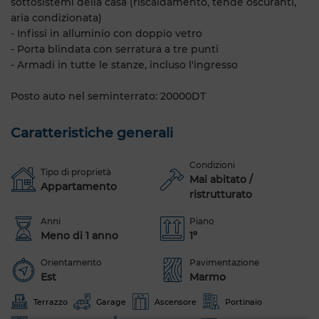
sottosistemi della casa (riscaldamento, tende oscuranti,
aria condizionata)
- Infissi in alluminio con doppio vetro
- Porta blindata con serratura a tre punti
- Armadi in tutte le stanze, incluso l'ingresso
Posto auto nel seminterrato: 20000DT
Caratteristiche generali
Condizioni
Tipo di proprietà
Mai abitato /
Appartamento
ristrutturato
Anni
Piano
Meno di 1 anno
1º
Orientamento
Pavimentazione
Est
Marmo
Terrazzo
Garage
Ascensore
Portinaio