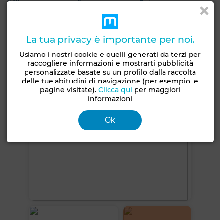
Facciata esterna
Salotto europeo
Aria condizionata
Riscaldamento
Sistema di allarme
Doppi vetri
Porta rinforzata
Cucina attrezzata
Forno
La tua privacy è importante per noi.
Usiamo i nostri cookie e quelli generati da terzi per
Vedi altre foto
raccogliere informazioni e mostrarti pubblicità
personalizzate basate su un profilo dalla raccolta
delle tue abitudini di navigazione (per esempio le
pagine visitate).
Clicca qui
per maggiori
informazioni
Ok