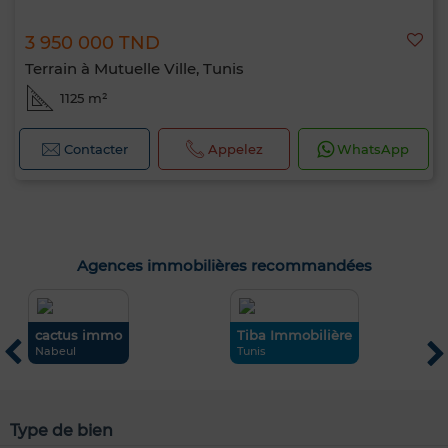
3 950 000 TND
Terrain à Mutuelle Ville, Tunis
1125 m²
Contacter
Appelez
WhatsApp
Agences immobilières recommandées
cactus immo
Tiba Immobilière
S
Nabeul
Tunis
L
Type de bien