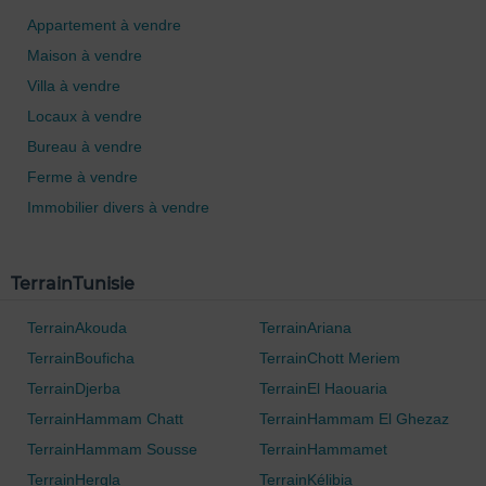
Appartement à vendre
Maison à vendre
Villa à vendre
Locaux à vendre
Bureau à vendre
Ferme à vendre
Immobilier divers à vendre
TerrainTunisie
TerrainAkouda
TerrainAriana
TerrainBouficha
TerrainChott Meriem
TerrainDjerba
TerrainEl Haouaria
TerrainHammam Chatt
TerrainHammam El Ghezaz
TerrainHammam Sousse
TerrainHammamet
TerrainHergla
TerrainKélibia
0 / 500