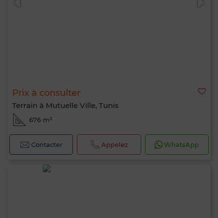
Bonjour, je suis MIA. Quel critère souhaitez-
vous appliquer maintenant ?
Prix à consulter
Terrain à Mutuelle Ville, Tunis
676 m²
Contacter
Appelez
WhatsApp