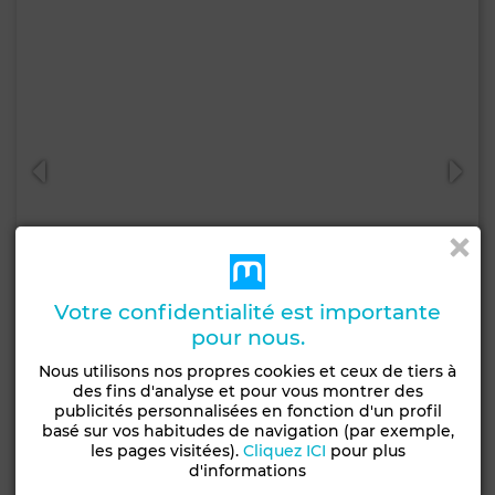
Votre confidentialité est importante
pour nous.
Nous utilisons nos propres cookies et ceux de tiers à
Prix à consulter
des fins d'analyse et pour vous montrer des
Terrain à Mutuelle Ville, Tunis
publicités personnalisées en fonction d'un profil
basé sur vos habitudes de navigation (par exemple,
1700 m²
les pages visitées).
Cliquez ICI
pour plus
d'informations
Contacter
Appelez
WhatsApp