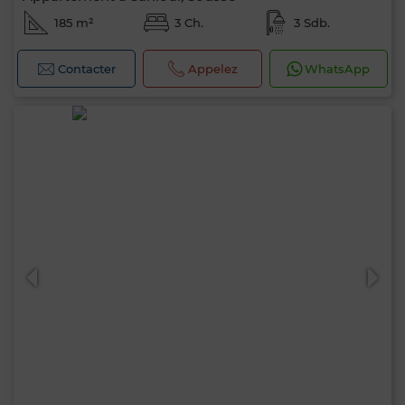
185 m²
3 Ch.
3 Sdb.
Contacter
Appelez
WhatsApp