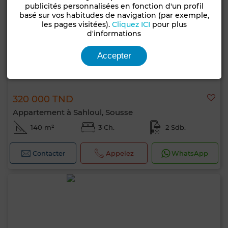
publicités personnalisées en fonction d'un profil
basé sur vos habitudes de navigation (par exemple,
les pages visitées).
Cliquez ICI
pour plus
d'informations
Accepter
320 000 TND
Appartement à Sahloul, Sousse
140 m²
3 Ch.
2 Sdb.
Contacter
Appelez
WhatsApp