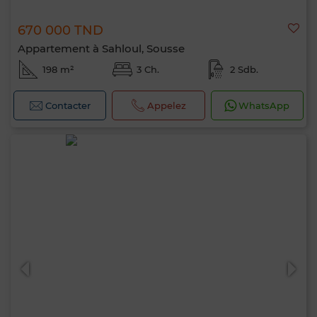
670 000 TND
Appartement à Sahloul, Sousse
198 m²
3 Ch.
2 Sdb.
Contacter
Appelez
WhatsApp
Bonjour, je suis MIA. Quel critère souhaitez-
vous appliquer maintenant ?