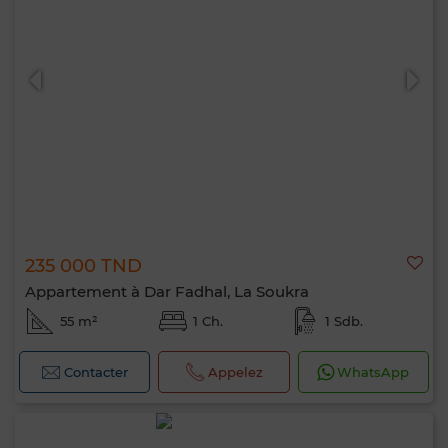
Bonjour, je suis MIA. Quel critère souhaitez-
vous appliquer maintenant ?
235 000 TND
Appartement à Dar Fadhal, La Soukra
55 m²
1 Ch.
1 Sdb.
Contacter
Appelez
WhatsApp