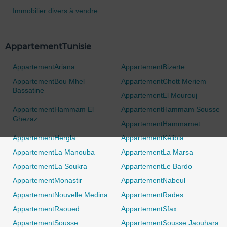
Immobilier divers à vendre
AppartementTunisie
AppartementAriana
AppartementBizerte
AppartementBou Mhel
AppartementChott Meriem
Bassatine
AppartementEl Mourouj
AppartementHammam El
AppartementHammam Sousse
Ghezaz
0 / 500
AppartementHammamet
AppartementHergla
AppartementKélibia
AppartementLa Manouba
AppartementLa Marsa
AppartementLa Soukra
AppartementLe Bardo
AppartementMonastir
AppartementNabeul
AppartementNouvelle Medina
AppartementRades
AppartementRaoued
AppartementSfax
AppartementSousse
AppartementSousse Jaouhara