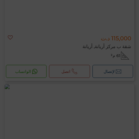
115,000 د.ت
شقة ب مركز أريانة, أريانة
61 م²
لإتصال
اتصل
الواتساب