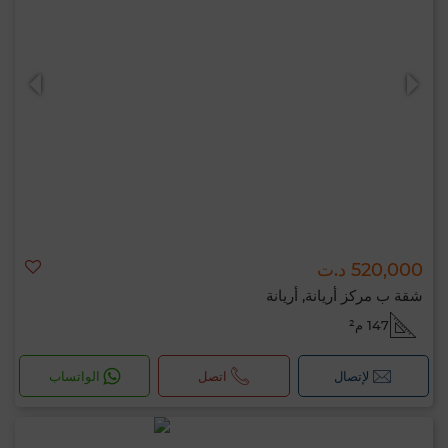
520,000 د.ت
شقة ب مركز أريانة, أريانة
147 م²
لإتصال
اتصل
الواتساب