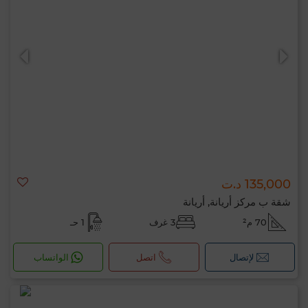
135,000 د.ت
شقة ب مركز أريانة, أريانة
70 م²
3 غرف
1 حـ
لإتصال
اتصل
الواتساب