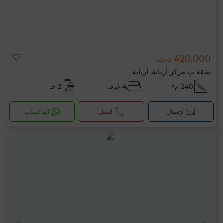
420,000 د.ت
شقة ب مركز أريانة, أريانة
240 م²
4 غرف
2 حـ
لإتصال
اتصل
الواتساب