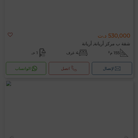
530,000 د.ت
شقة ب مركز أريانة, أريانة
155 م²
4 غرف
1 حـ
لإتصال
اتصل
الواتساب