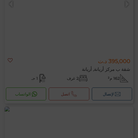
395,000 د.ت
0 / 500
شقة ب مركز أريانة, أريانة
162 م²
2 غرف
1 حـ
لإتصال
اتصل
الواتساب