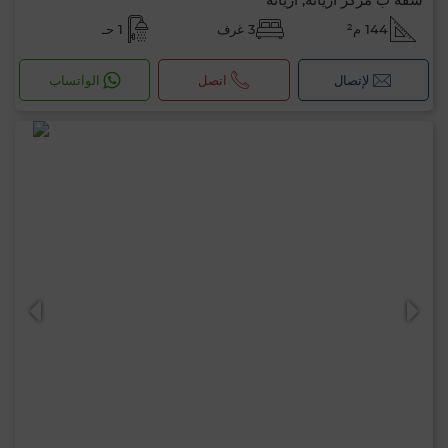
144 م²
3 غرف
1 حـ
لإتصال
اتصل
الواتساب