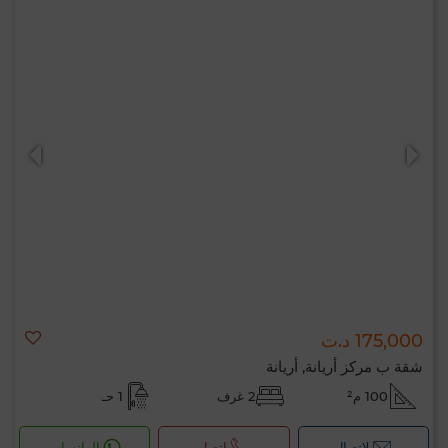
175,000 د.ت
شقة ب مركز أريانة, أريانة
100 م²
2 غرف
1 حـ
لإتصال
اتصل
الواتساب