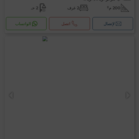
200 م²
2 غرف
2 حـ
لإتصال
اتصل
الواتساب