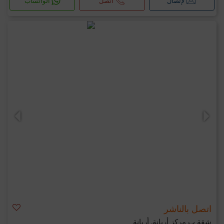
لإتصال
اتصل
الواتساب
اتصل بالناشر
شقة ب مركز أريانة, أريانة