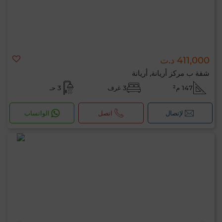
411,000 د.ت
شقة ب مركز أريانة, أريانة
147 م²
3 غرف
3 حـ
لإتصال
اتصل
الواتساب