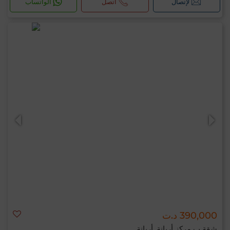
لإتصال
اتصل
الواتساب
390,000 د.ت
شقة ب مركز أريانة, أريانة