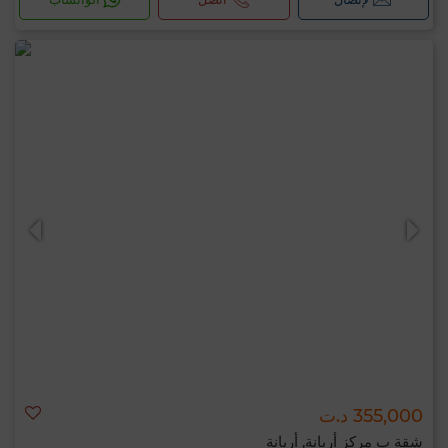
355,000 د.ت
شقة ب مركز أريانة, أريانة