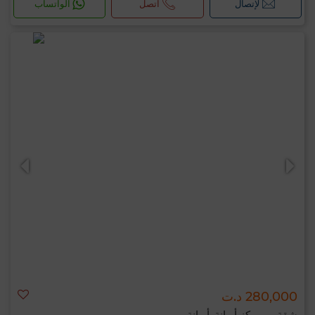
لإتصال
اتصل
الواتساب
280,000 د.ت
شقة ب مركز أريانة, أريانة