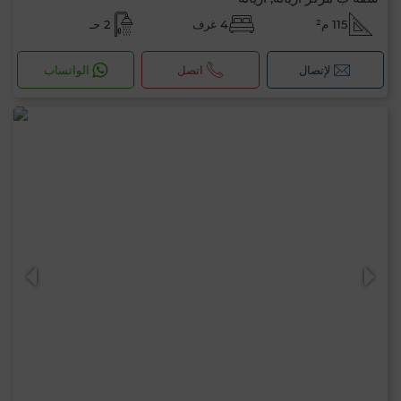
115 م²
4 غرف
2 حـ
لإتصال
اتصل
الواتساب