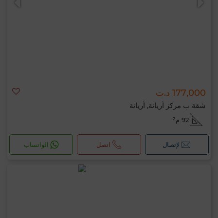
177,000 د.ت
شقة ب مركز أريانة, أريانة
92 م²
لإتصال
اتصل
الواتساب