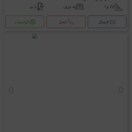
111 م²
4 غرف
2 حـ
لإتصال
اتصل
الواتساب