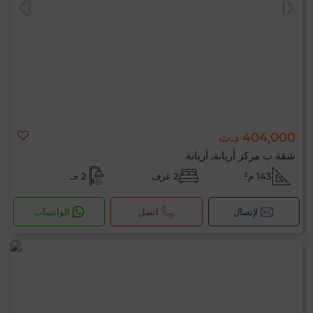
404,000 د.ت
شقة ب مركز أريانة, أريانة
143 م²
2 غرف
2 حـ
لإتصال
اتصل
الواتساب