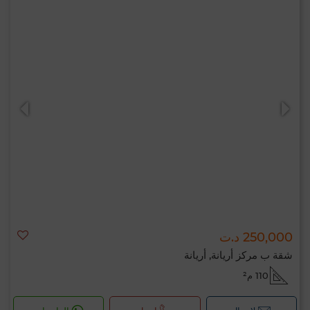
250,000 د.ت
شقة ب مركز أريانة, أريانة
110 م²