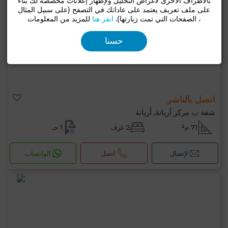
بالأطراف الأخرى لأغراض التحليل ولإظهار إعلانات مخصصة لك بناءً
على ملف تعريف يعتمد على عاداتك في التصفح (على سبيل المثال
، الصفحات التي تمت زيارتها).
انقر هنا
للمزيد من المعلومات
حسنا
اتصل بالناشر
شقة ب مركز أريانة, أريانة
71 م²
2 غرف
1 حـ
لإتصال
اتصل
الواتساب