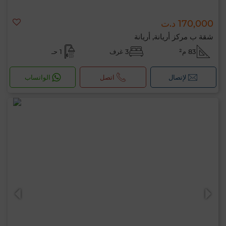
170,000 د.ت
شقة ب مركز أريانة, أريانة
83 م²
3 غرف
1 حـ
لإتصال
اتصل
الواتساب