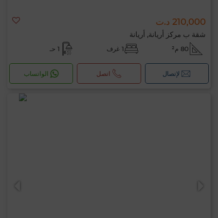
210,000 د.ت
شقة ب مركز أريانة, أريانة
80 م²
1 غرف
1 حـ
لإتصال
اتصل
الواتساب