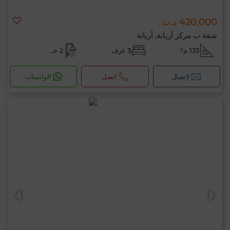
420,000 د.ت
شقة ب مركز أريانة, أريانة
133 م²
3 غرف
2 حـ
لإتصال
اتصل
الواتساب
مرحبًا، أنا MIA. ما المعيار الذي ترغب في تطبيقه
الآن؟