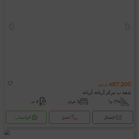
487,200 د.ت
شقة ب مركز أريانة, أريانة
174 م²
3 غرف
3 حـ
لإتصال
اتصل
الواتساب