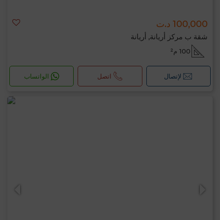
100,000 د.ت
شقة ب مركز أريانة, أريانة
100 م²
لإتصال
اتصل
الواتساب