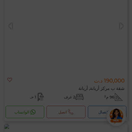
190,000 د.ت
شقة ب مركز أريانة, أريانة
96 م²
2 غرف
1 حـ
لإتصال
اتصل
الواتساب