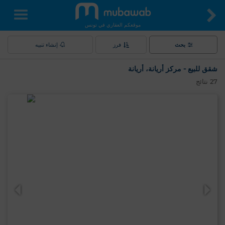
موقعكم العقاري في تونس
بحث
فرز
إنشاء تنبيه
شقق للبيع - مركز أريانة، أريانة
27
نتائج