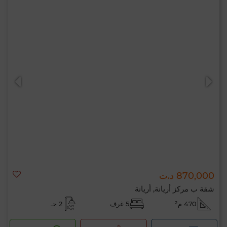
870,000 د.ت
شقة ب مركز أريانة, أريانة
470 م²
5 غرف
2 حـ