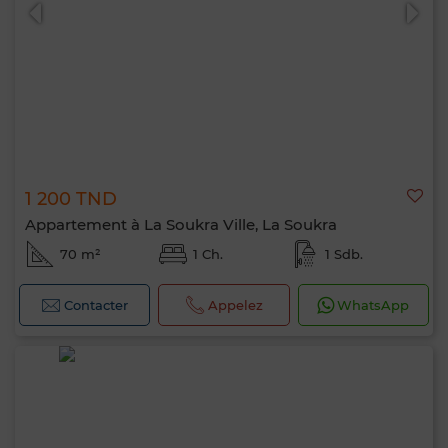
1 200 TND
0 / 500
Appartement à La Soukra Ville, La Soukra
70 m²
1 Ch.
1 Sdb.
Contacter
Appelez
WhatsApp