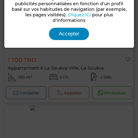
publicités personnalisées en fonction d'un profil
basé sur vos habitudes de navigation (par exemple,
les pages visitées).
Cliquez ICI
pour plus
d'informations
Accepter
1 700 TND
Appartement à La Soukra Ville, La Soukra
130 m²
2 Ch.
2 Sdb.
Contacter
Appelez
WhatsApp