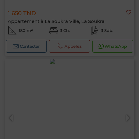
1 650 TND
Appartement à La Soukra Ville, La Soukra
180 m²
3 Ch.
3 Sdb.
Contacter
Appelez
WhatsApp
Bonjour, je suis MIA. Quel critère souhaitez-
vous appliquer maintenant ?