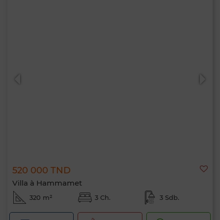
520 000 TND
Villa à Hammamet
320 m²
3 Ch.
3 Sdb.