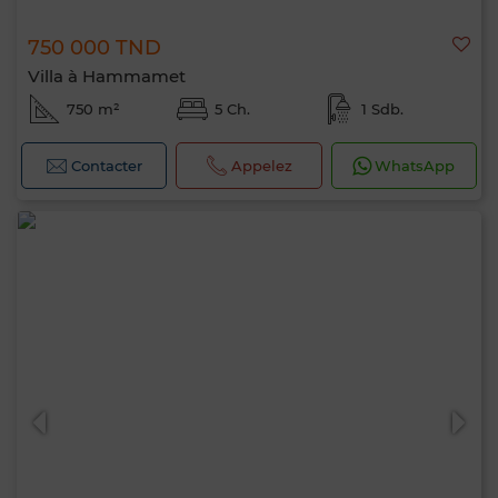
750 000 TND
Villa à Hammamet
750 m²
5 Ch.
1 Sdb.
Contacter
Appelez
WhatsApp
Bonjour, je suis MIA. Quel critère souhaitez-
vous appliquer maintenant ?