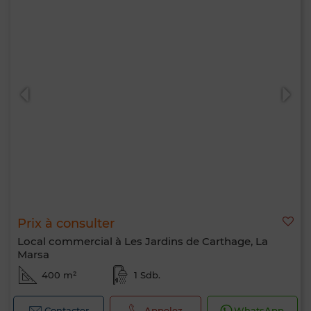
Bonjour, je suis MIA. Quel critère souhaitez-
vous appliquer maintenant ?
Prix à consulter
Local commercial à Les Jardins de Carthage, La
Marsa
400 m²
1 Sdb.
Contacter
Appelez
WhatsApp