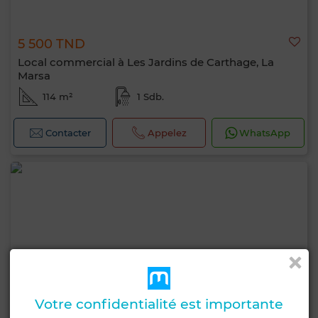
5 500 TND
Local commercial à Les Jardins de Carthage, La
Marsa
114 m²
1 Sdb.
Contacter
Appelez
WhatsApp
Votre confidentialité est importante