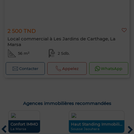
2 500 TND
Local commercial à Les Jardins de Carthage, La
Marsa
56 m²
2 Sdb.
Contacter
Appelez
WhatsApp
Agences immobilières recommandées
Confort IMMO
Haut Standing Immobili...
E
La Marsa
Sousse Jaouhara
H