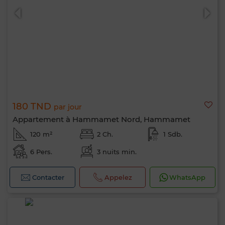
180 TND
par jour
Appartement à Hammamet Nord, Hammamet
120 m²
2 Ch.
1 Sdb.
6 Pers.
3 nuits min.
Contacter
Appelez
WhatsApp