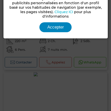
publicités personnalisées en fonction d'un profil
basé sur vos habitudes de navigation (par exemple,
les pages visitées).
Cliquez ICI
pour plus
d'informations
2 500 TND
Accepter
par sem.
Appartement à Hammamet Nord, Hammamet
220 m²
2 Ch.
2 Sdb.
6 Pers.
7 nuits min.
Contacter
Appelez
WhatsApp