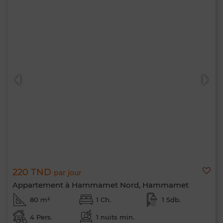
220 TND
par jour
Appartement à Hammamet Nord, Hammamet
80 m²
1 Ch.
1 Sdb.
4 Pers.
1 nuits min.