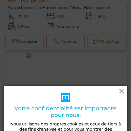
149 TND
par jour
Appartement à Hammamet Nord, Hammamet
70 m²
1 Ch.
1 Sdb.
2 Pers.
1 nuits min.
Contacter
Appelez
WhatsApp
Votre confidentialité est importante
pour nous.
Nous utilisons nos propres cookies et ceux de tiers à
des fins d'analyse et pour vous montrer des