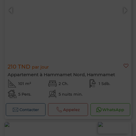
210 TND
par jour
Appartement à Hammamet Nord, Hammamet
101 m²
2 Ch.
1 Sdb.
5 Pers.
5 nuits min.
Contacter
Appelez
WhatsApp