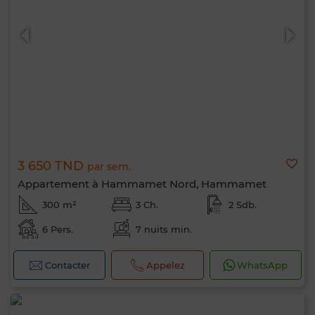
3 650 TND
par sem.
Appartement à Hammamet Nord, Hammamet
300 m²
3 Ch.
2 Sdb.
6 Pers.
7 nuits min.
Bonjour, je suis MIA. Quel critère souhaitez-
vous appliquer maintenant ?
Contacter
Appelez
WhatsApp