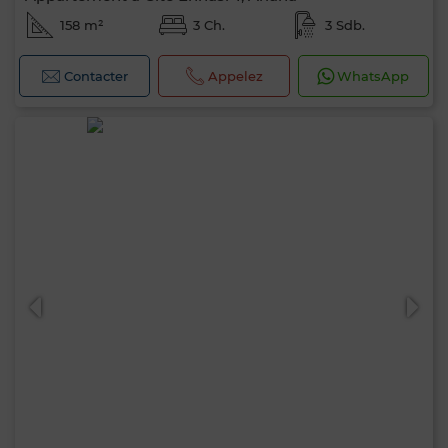
158 m²
3 Ch.
3 Sdb.
Contacter
Appelez
WhatsApp