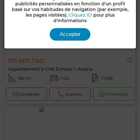
publicités personnalisées en fonction d'un profil
basé sur vos habitudes de navigation (par exemple,
les pages visitées).
Cliquez ICI
pour plus
d'informations
Accepter
190 000 TND
Appartement à Cité Ennasr 1, Ariana
60 m²
1 Ch.
1 Sdb.
Contacter
Appelez
WhatsApp