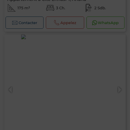
175 m²
3 Ch.
2 Sdb.
Contacter
Appelez
WhatsApp