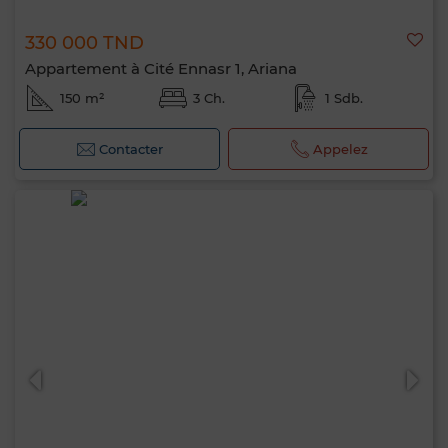
330 000 TND
Appartement à Cité Ennasr 1, Ariana
150 m²
3 Ch.
1 Sdb.
Contacter
Appelez
Bonjour, je suis MIA. Quel critère souhaitez-
vous appliquer maintenant ?