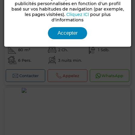
publicités personnalisées en fonction d'un profil
basé sur vos habitudes de navigation (par exemple,
les pages visitées).
Cliquez ICI
pour plus
d'informations
2 500 TND
Accepter
par sem.
Appartement à Hammamet Nord, Hammamet
80 m²
2 Ch.
1 Sdb.
6 Pers.
3 nuits min.
Contacter
Appelez
WhatsApp