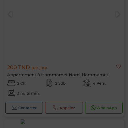
200 TND
par jour
Appartement à Hammamet Nord, Hammamet
2 Ch.
2 Sdb.
4 Pers.
3 nuits min.
Bonjour, je suis MIA. Quel critère souhaitez-
vous appliquer maintenant ?
Contacter
Appelez
WhatsApp