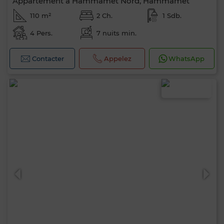
Appartement à Hammamet Nord, Hammamet
110 m²
2 Ch.
1 Sdb.
4 Pers.
7 nuits min.
Contacter
Appelez
WhatsApp
0 / 500