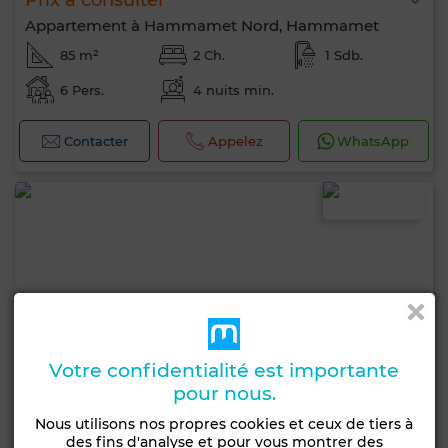
Prix à consulter
Appartement à Hammamet Nord, Hammamet
85 m²
2 Ch.
1 Sdb.
6 Pers.
4 nuits min.
Contacter
Appelez
WhatsApp
Votre confidentialité est importante
pour nous.
Nous utilisons nos propres cookies et ceux de tiers à
des fins d'analyse et pour vous montrer des