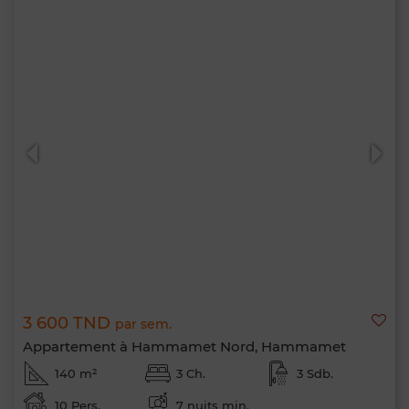
3 600 TND
par sem.
Appartement à Hammamet Nord, Hammamet
140 m²
3 Ch.
3 Sdb.
10 Pers.
7 nuits min.