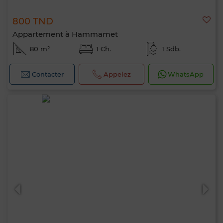
800 TND
Appartement à Hammamet
80 m²
1 Ch.
1 Sdb.
Contacter
Appelez
WhatsApp
Bonjour, je suis MIA. Quel critère souhaitez-
vous appliquer maintenant ?